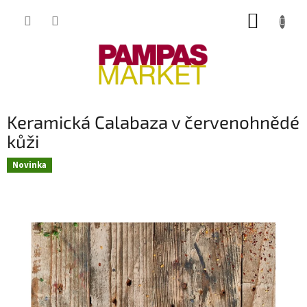
Přejít
NÁKUP
na
obsah
KOŠÍK
Keramická Calabaza v červenohnědé
kůži
Novinka