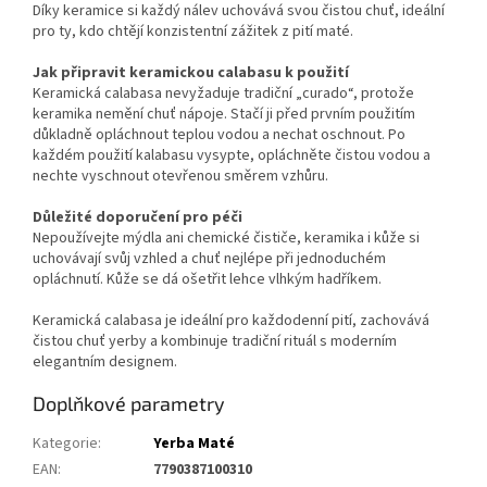
Díky keramice si každý nálev uchovává svou čistou chuť, ideální
pro ty, kdo chtějí konzistentní zážitek z pití maté.
Jak připravit keramickou calabasu k použití
Keramická calabasa nevyžaduje tradiční „curado“, protože
keramika nemění chuť nápoje. Stačí ji před prvním použitím
důkladně opláchnout teplou vodou a nechat oschnout. Po
každém použití kalabasu vysypte, opláchněte čistou vodou a
nechte vyschnout otevřenou směrem vzhůru.
Důležité doporučení pro péči
Nepoužívejte mýdla ani chemické čističe, keramika i kůže si
uchovávají svůj vzhled a chuť nejlépe při jednoduchém
opláchnutí. Kůže se dá ošetřit lehce vlhkým hadříkem.
Keramická calabasa je ideální pro každodenní pití, zachovává
čistou chuť yerby a kombinuje tradiční rituál s moderním
elegantním designem.
Doplňkové parametry
Kategorie
:
Yerba Maté
EAN
:
7790387100310