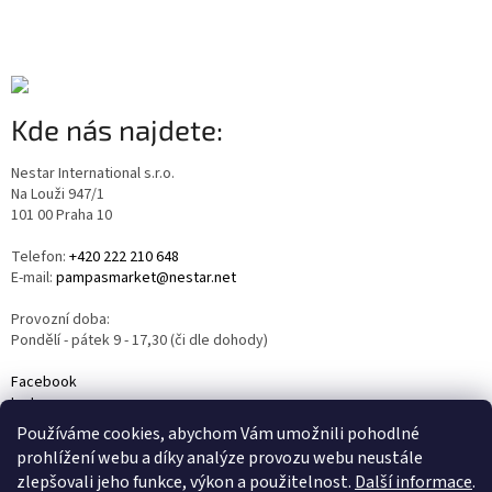
Kde nás najdete:
Nestar International s.r.o.
Na Louži 947/1
101 00 Praha 10
Telefon:
+420 222 210 648
E-mail:
pampasmarket@nestar.net
Provozní doba:
Pondělí - pátek 9 - 17,30 (či dle dohody)
Facebook
Instagram
YouTube
Používáme cookies, abychom Vám umožnili pohodlné
prohlížení webu a díky analýze provozu webu neustále
zlepšovali jeho funkce, výkon a použitelnost.
Další informace
.