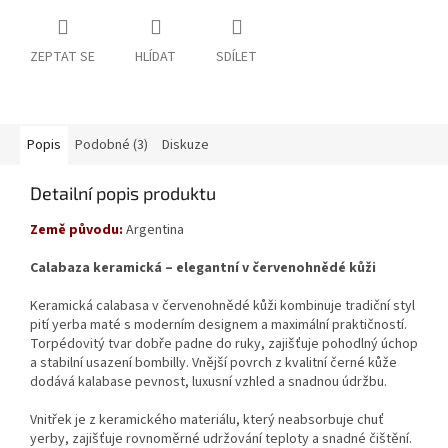
ZEPTAT SE
HLÍDAT
SDÍLET
Popis
Podobné (3)
Diskuze
Detailní popis produktu
Země původu:
Argentina
Calabaza keramická – elegantní v červenohnědé kůži
Keramická calabasa v červenohnědé kůži kombinuje tradiční styl
pití yerba maté s moderním designem a maximální praktičností.
Torpédovitý tvar dobře padne do ruky, zajišťuje pohodlný úchop
a stabilní usazení bombilly. Vnější povrch z kvalitní černé kůže
dodává kalabase pevnost, luxusní vzhled a snadnou údržbu.
Vnitřek je z keramického materiálu, který neabsorbuje chuť
yerby, zajišťuje rovnoměrné udržování teploty a snadné čištění.