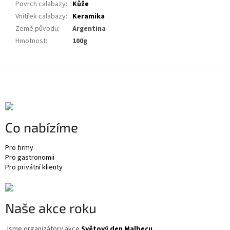
Povrch calabazy
:
Kůže
Vnitřek calabazy
:
Keramika
Země původu
:
Argentina
Hmotnost
:
100g
Z
á
p
a
t
Co nabízíme
í
Pro firmy
Pro gastronomii
Pro privátní klienty
Naše akce roku
Jsme organizátory akce
Světový den Malbecu
.