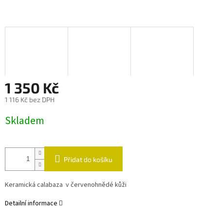
1 350 Kč
1 116 Kč bez DPH
Měrná
Skladem
cena:
Přidat do košíku
Keramická calabaza
v červenohnědé kůži
Detailní informace