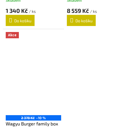
Skladem
Skladem
1 340 Kč
8 559 Kč
/ ks
/ ks
Do košíku
Do košíku
Akce
2 378 Kč
–10 %
Wagyu Burger family box