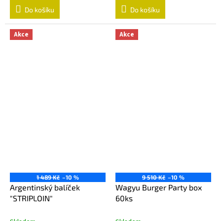
Do košíku
Do košíku
Akce
Akce
1 489 Kč
–10 %
9 510 Kč
–10 %
Argentinský balíček
Wagyu Burger Party box
"STRIPLOIN"
60ks