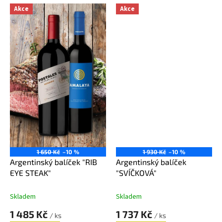
Akce
Akce
1 650 Kč
–10 %
1 930 Kč
–10 %
Argentinský balíček "RIB
Argentinský balíček
EYE STEAK"
"SVÍČKOVÁ"
Skladem
Skladem
1 485 Kč
1 737 Kč
/ ks
/ ks