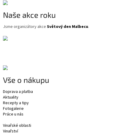
ý
p
Naše akce roku
i
s
u
Jsme organizátory akce
Světový den Malbecu
.
Vše o nákupu
Doprava a platba
Aktuality
Recepty a tipy
Fotogalerie
Práce u nás
Vinařské oblasti
Vinařství