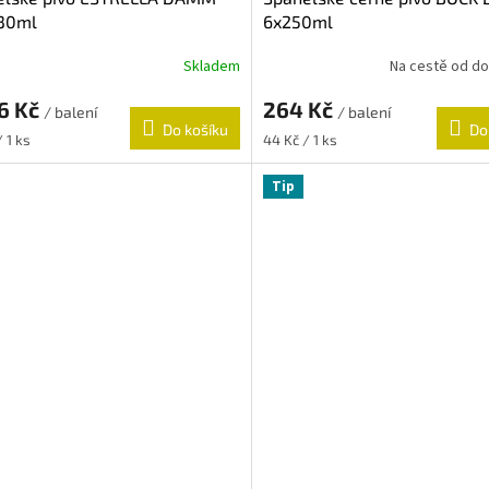
30ml
6x250ml
Skladem
Na cestě od d
6 Kč
264 Kč
/ balení
/ balení
Do košíku
Do
Měrná
 1 ks
44 Kč / 1 ks
cena:
Tip