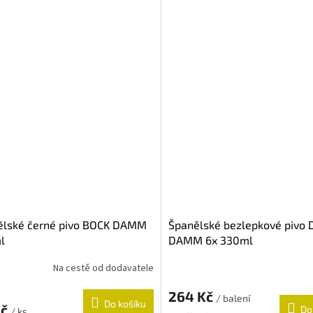
ělské černé pivo BOCK DAMM
Španělské bezlepkové pivo
l
DAMM 6x 330ml
Na cestě od dodavatele
264 Kč
/ balení
Do košíku
Kč
Do
/ ks