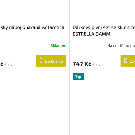
lský nápoj Guaraná Antarctica
Dárkový pivní set se sklenic
ESTRELLA DAMM
Skladem
Na cestě od d
Do košíku
Do
Kč
747 Kč
/ ks
/ ks
Tip