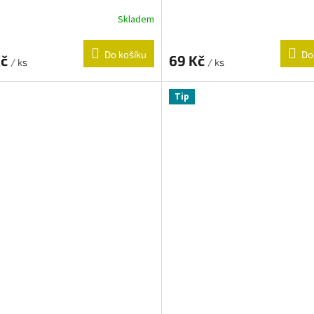
Skladem
Do košíku
Do
Kč
69 Kč
/ ks
/ ks
Tip