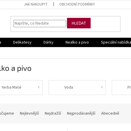
JAK NAKOUPIT
OBCHODNÍ PODMÍNKY
HLEDAT
a
Delikatesy
Dárky
Nealko a pivo
Speciální nabídk
ko a pivo
Yerba Maté
Voda
P
učujeme
Nejlevnější
Nejdražší
Nejprodávanější
Abecedně