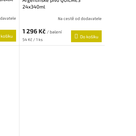
24x340ml
odavatele
Na cestě od dodavatele
1 296 Kč
/ balení
 košíku
Do košíku
Měrná
54 Kč / 1 ks
cena: