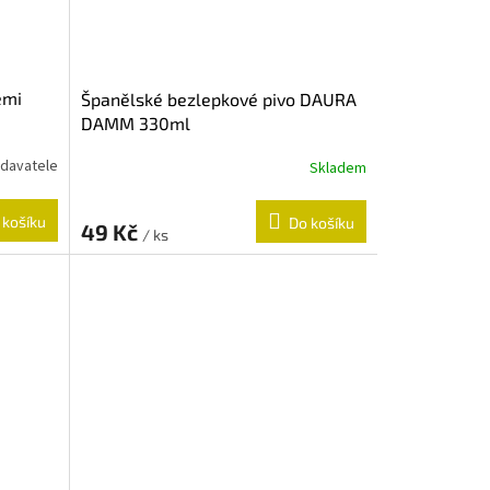
emi
Španělské bezlepkové pivo DAURA
DAMM 330ml
odavatele
Skladem
 košíku
Do košíku
49 Kč
/ ks