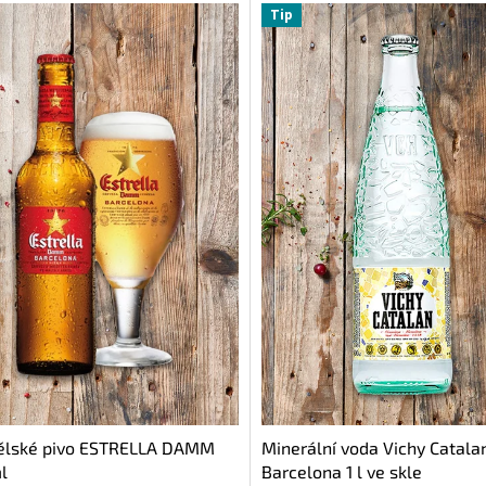
Tip
ělské pivo ESTRELLA DAMM
Minerální voda Vichy Catala
l
Barcelona 1 l ve skle