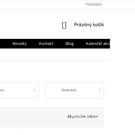
Přihlášení
NÁKUPNÍ
Prázdný košík
KOŠÍK
a
Novinky
Kontakt
Blog
Kalendář akcí
Club de
ivo
Guarana
26
položek celkem