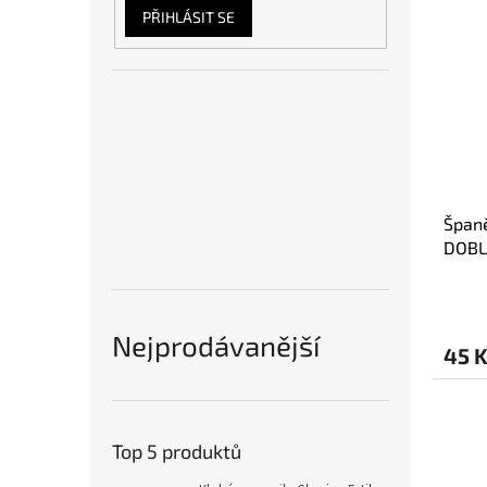
PŘIHLÁSIT SE
Špan
DOBL
Nejprodávanější
45 
Top 5 produktů