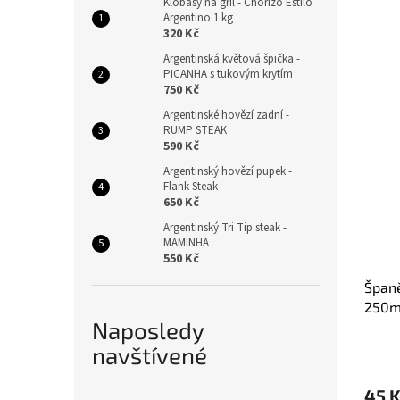
Klobásy na gril - Chorizo Estilo
Argentino 1 kg
320 Kč
Argentinská květová špička -
PICANHA s tukovým krytím
750 Kč
Argentinské hovězí zadní -
RUMP STEAK
590 Kč
Argentinský hovězí pupek -
Flank Steak
650 Kč
Argentinský Tri Tip steak -
MAMINHA
550 Kč
Špan
250m
Naposledy
navštívené
45 