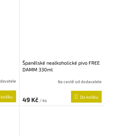
Španělské nealkoholické pivo FREE
DAMM 330ml
odavatele
Na cestě od dodavatele
 košíku
Do košíku
49 Kč
/ ks