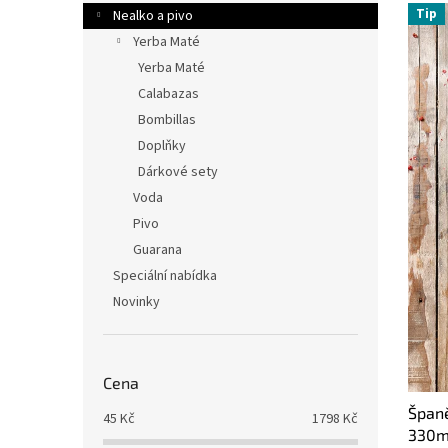
V
n
n
Tip
Nealko a pivo
ý
í
e
Yerba Maté
p
p
l
i
r
Yerba Maté
s
o
Calabazas
p
d
Bombillas
r
u
Doplňky
o
k
Dárkové sety
d
t
Voda
u
ů
k
Pivo
t
Guarana
ů
Speciální nabídka
Novinky
Cena
Špan
45
Kč
1798
Kč
330m