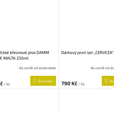
ělské březnové pivo DAMM
Dárkový pivní set „CERVEZA“
E MALTA 250ml
Na cestě od dodavatele
Na cestě od d
Do košíku
Do
Kč
790 Kč
/ ks
/ ks