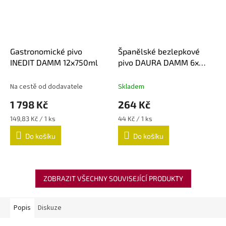
Gastronomické pivo
Španělské bezlepkové
INEDIT DAMM 12x750ml
pivo DAURA DAMM 6x
330ml
Na cestě od dodavatele
Skladem
1 798 Kč
264 Kč
Měrná
Měrná
149,83 Kč / 1 ks
44 Kč / 1 ks
cena:
cena:
Do košíku
Do košíku
ZOBRAZIT VŠECHNY SOUVISEJÍCÍ PRODUKTY
Popis
Diskuze