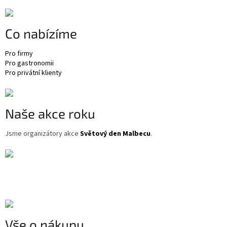
p
a
t
Co nabízíme
í
Pro firmy
Pro gastronomii
Pro privátní klienty
Naše akce roku
Jsme organizátory akce
Světový den Malbecu
.
Vše o nákupu