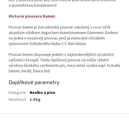
než z poloviny plné, aby bylo možné plně ocenit jeho intenzitu
a aromatickou komplexnost.
Historie pivovaru Damm:
Pivovar Damm je barcelonský pivovar založený v roce 1876
alsaským sládkem Augustem Kuentzmannem Dammem. Dodnes
se jedná o nezávislý pivovar, jenž je mimo jiné oficiálním
sponzorem fotbalového klubu C.F. Barcelona.
Pivovar Damm disponuje jedním z nejmodernějších výrobních
zařízení v Evropě. Tento špičkový pivovar se může chlubit
výrobou širokého sortimentu piv, mezi nimiž vyniká např. Estrella
Damm, Inedit, Daura atd.
Doplňkové parametry
Kategorie
:
Nealko a pivo
Hmotnost
:
1.4 kg
Z
á