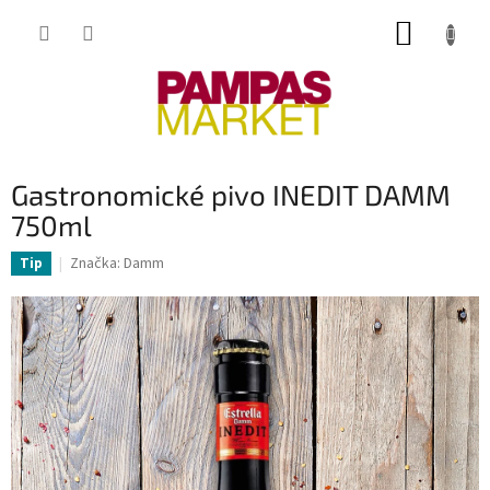
Přejít
NÁKUP
na
obsah
KOŠÍK
Gastronomické pivo INEDIT DAMM
750ml
Značka:
Damm
Tip