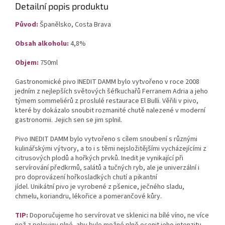
Detailní popis produktu
Původ:
Španělsko, Costa Brava
Obsah alkoholu:
4,8%
Objem:
750ml
Gastronomické pivo INEDIT DAMM bylo vytvořeno v roce 2008
jedním z nejlepších světových šéfkuchařů Ferranem Adria a jeho
týmem sommeliérů z proslulé restaurace El Bulli. Věřili v pivo,
které by dokázalo snoubit rozmanité chutě nalezené v moderní
gastronomii. Jejich sen se jim splnil.
Pivo INEDIT DAMM bylo vytvořeno s cílem snoubení s různými
kulinářskými výtvory, a to i s těmi nejsložitějšími vycházejícími z
citrusových plodů a hořkých prvků. Inedit je vynikající při
servírování předkrmů, salátů a tučných ryb, ale je univerzální i
pro doprovázení hořkosladkých chutí a pikantní
jídel. Unikátní pivo je vyrobené z pšenice, ječného sladu,
chmelu, koriandru, lékořice a pomerančové kůry.
TIP:
Doporučujeme ho servírovat ve sklenici na bílé víno, ne více