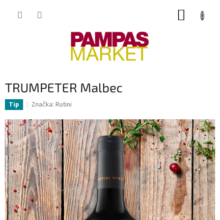
Přejít
NÁKUP
na
obsah
KOŠÍK
TRUMPETER Malbec
Značka:
Rutini
Tip