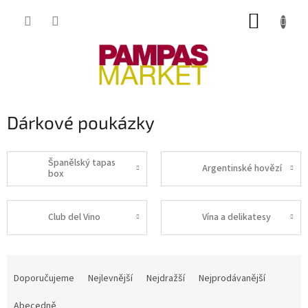
Přejít
NÁKUP
na
obsah
KOŠÍK
Dárkové poukázky
Španělský tapas
Argentinské hovězí
box
Club del Vino
Vína a delikatesy
Ř
a
Doporučujeme
Nejlevnější
Nejdražší
Nejprodávanější
z
e
Abecedně