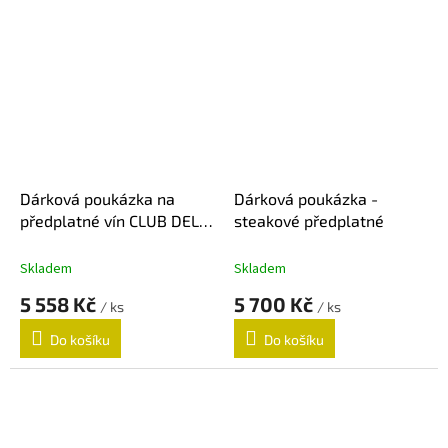
Dárková poukázka na
Dárková poukázka -
předplatné vín CLUB DEL
steakové předplatné
VINO - 3 zásilky
Skladem
Skladem
5 558 Kč
5 700 Kč
/ ks
/ ks
Do košíku
Do košíku