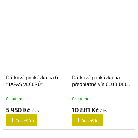
Dárková poukázka na 6
Dárková poukázka na
"TAPAS VEČERŮ"
předplatné vín CLUB DEL
VINO - 6 zásilek
Skladem
Skladem
5 950 Kč
10 881 Kč
/ ks
/ ks
Do košíku
Do košíku