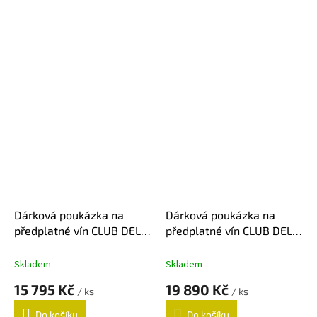
Dárková poukázka na
Dárková poukázka na
předplatné vín CLUB DEL
předplatné vín CLUB DEL
VINO - 9 zásilek
VINO - 12 zásilek
Skladem
Skladem
15 795 Kč
19 890 Kč
/ ks
/ ks
Do košíku
Do košíku