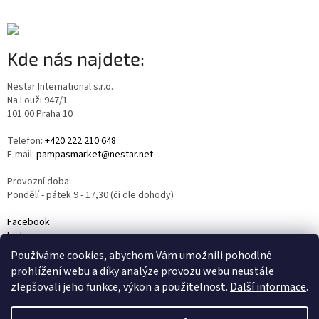
Kde nás najdete:
Nestar International s.r.o.
Na Louži 947/1
101 00 Praha 10
Telefon:
+420 222 210 648
E-mail:
pampasmarket@nestar.net
Provozní doba:
Pondělí - pátek 9 - 17,30 (či dle dohody)
Facebook
Instagram
YouTube
Používáme cookies, abychom Vám umožnili pohodlné
prohlížení webu a díky analýze provozu webu neustále
zlepšovali jeho funkce, výkon a použitelnost.
Další informace
.