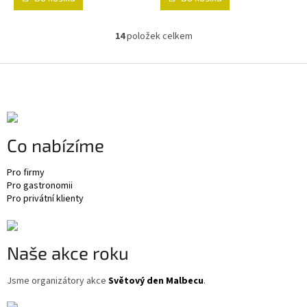
14
položek celkem
O
v
l
Z
á
á
d
p
a
a
c
t
í
Co nabízíme
í
p
r
v
Pro firmy
k
Pro gastronomii
y
Pro privátní klienty
v
ý
p
Naše akce roku
i
s
u
Jsme organizátory akce
Světový den Malbecu
.