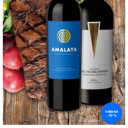
1 190 Kč
–10 %