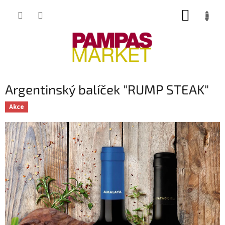
Přejít
NÁKUP
na
obsah
KOŠÍK
Argentinský balíček "RUMP STEAK"
Akce