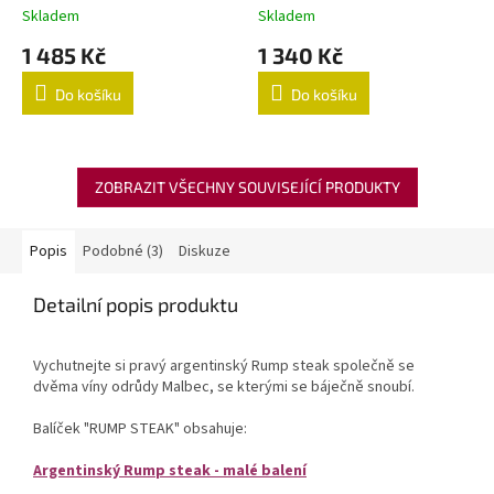
Skladem
Skladem
1 485 Kč
1 340 Kč
Do košíku
Do košíku
ZOBRAZIT VŠECHNY SOUVISEJÍCÍ PRODUKTY
Popis
Podobné (3)
Diskuze
Detailní popis produktu
Vychutnejte si pravý argentinský Rump steak společně se
dvěma víny odrůdy Malbec, se kterými se báječně snoubí.
Balíček "RUMP STEAK" obsahuje:
Argentinský Rump steak - malé balení