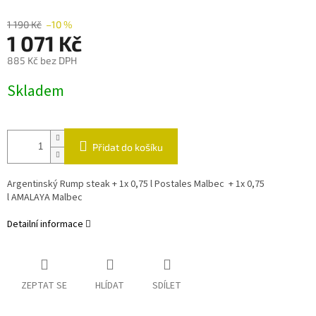
1 190 Kč
–10 %
1 071 Kč
885 Kč bez DPH
Měrná
Skladem
cena:
Přidat do košíku
Argentinský Rump steak + 1x 0,75 l Postales Malbec + 1x 0,75
l
AMALAYA Malbec
Detailní informace
ZEPTAT SE
HLÍDAT
SDÍLET