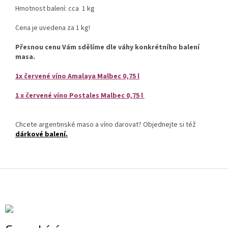
Hmotnost balení: cca 1 kg
Cena je uvedena za 1 kg!
Přesnou cenu Vám sdělíme dle váhy konkrétního balení
masa.
1x červené víno Amalaya Malbec 0,75 l
1 x červené víno Postales Malbec 0,75 l
Chcete argentinské maso a víno darovat? Objednejte si též
dárkové balení.
Z
á
p
a
t