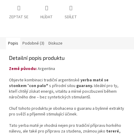
ZEPTAT SE
HLÍDAT
SDÍLET
Popis
Podobné (3)
Diskuze
Detailní popis produktu
Země původu:
Argentina
Objevte kombinaci tradiční argentinské
yerba maté se
stonkem
"
con palo"
s přírodní silou
guarany.
Ideální pro ty,
kteří chtějí získat energii, vitalitu a mírné povzbuzení během
náročného dne – bez syntetických stimulantů.
Chuť tohoto produktu je obohacena o guaranu a bylinné extrakty
pro svěží a příjemně stimulující účinek.
Tato yerba maté je vhodná nejen pro tradiční přípravu horkého
nálevu, ale také pro přípravu za studena, známou jako
tereré,