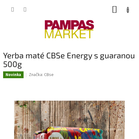
Přejít
NÁKUP
na
obsah
KOŠÍK
Yerba maté CBSe Energy s guaranou
500g
Značka:
CBse
Novinka