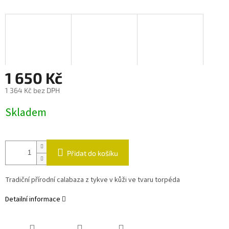
1 650 Kč
1 364 Kč bez DPH
Měrná
Skladem
cena:
Přidat do košíku
Tradiční přírodní calabaza z tykve v kůži ve tvaru torpéda
Detailní informace