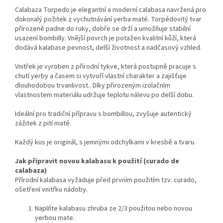
Calabaza Torpedo je elegantní a moderní calabasa navržená pro
dokonalý požitek z vychutnávání yerba maté. Torpédovitý tvar
přirozeně padne do ruky, dobře se drží a umožňuje stabilní
usazení bombilly. Vnější povrch je potažen kvalitní kůží, která
dodává kalabase pevnost, delší životnost a nadčasový vzhled.
Vnitřek je vyroben z přírodní tykve, která postupně pracuje s
chutí yerby a časem si vytvoří vlastní charakter a zajišťuje
dlouhodobou trvanlivost.. Díky přirozeným izolačním
vlastnostem materiálu udržuje teplotu nálevu po delší dobu.
Ideální pro tradiční přípravu s bombillou, zvyšuje autentický
zážitek z pití maté.
Každý kus je originál, s jemnými odchylkami v kresbě a tvaru.
Jak připravit novou kalabasu k použití (curado de
calabaza)
Přírodní kalabasa vyžaduje před prvním použitím tzv. curado,
ošetření vnitřku nádoby.
Naplňte kalabasu zhruba ze 2/3 použitou nebo novou
yerbou mate.