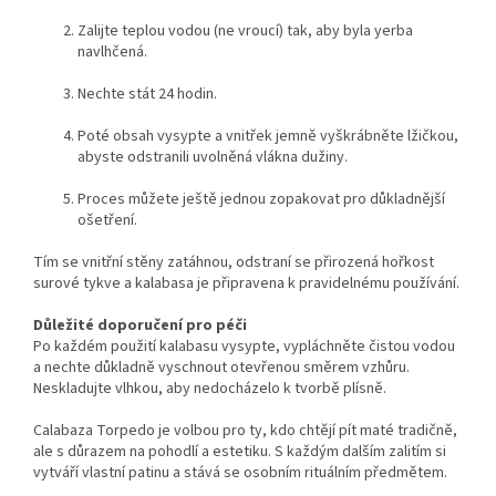
Zalijte teplou vodou (ne vroucí) tak, aby byla yerba
navlhčená.
Nechte stát 24 hodin.
Poté obsah vysypte a vnitřek jemně vyškrábněte lžičkou,
abyste odstranili uvolněná vlákna dužiny.
Proces můžete ještě jednou zopakovat pro důkladnější
ošetření.
Tím se vnitřní stěny zatáhnou, odstraní se přirozená hořkost
surové tykve a kalabasa je připravena k pravidelnému používání.
Důležité doporučení pro péči
Po každém použití kalabasu vysypte, vypláchněte čistou vodou
a nechte důkladně vyschnout otevřenou směrem vzhůru.
Neskladujte vlhkou, aby nedocházelo k tvorbě plísně.
Calabaza Torpedo je volbou pro ty, kdo chtějí pít maté tradičně,
ale s důrazem na pohodlí a estetiku. S každým dalším zalitím si
vytváří vlastní patinu a stává se osobním rituálním předmětem.