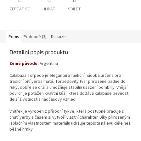
ZEPTAT SE
HLÍDAT
SDÍLET
Popis
Podobné (3)
Diskuze
Detailní popis produktu
Země původu:
Argentina
Calabaza Torpedo je elegantní a funkční nádoba určená pro
tradiční pití yerba maté. Torpédovitý tvar přirozeně padne do
ruky, dobře se drží a umožňuje stabilní usazení bombilly. Vnější
povrch je potažen kvalitní kůží, která dodává kalabase pevnost,
delší životnost a nadčasový vzhled.
Vnitřek je vyroben z přírodní tykve, která postupně pracuje s
chutí yerby a časem si vytvoří vlastní charakter. Díky přirozeným
izolačním vlastnostem materiálu udržuje teplotu nálevu déle než
běžné hrnky.