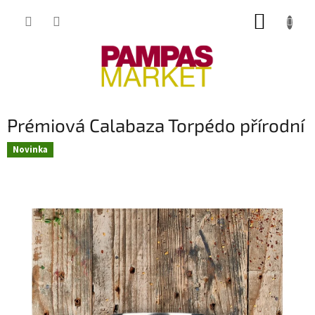
Přejít
NÁKUP
na
obsah
KOŠÍK
Prémiová Calabaza Torpédo přírodní
Novinka