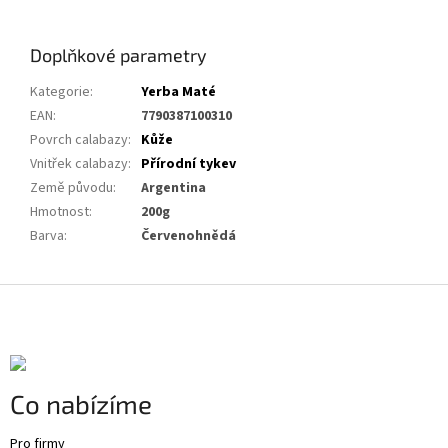
Doplňkové parametry
Kategorie
:
Yerba Maté
EAN
:
7790387100310
Povrch calabazy
:
Kůže
Vnitřek calabazy
:
Přírodní tykev
Země původu
:
Argentina
Hmotnost
:
200g
Barva
:
Červenohnědá
Z
á
p
a
t
Co nabízíme
í
Pro firmy