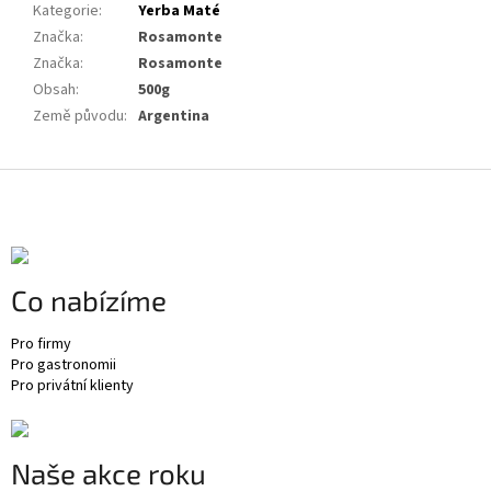
Kategorie
:
Yerba Maté
Značka
:
Rosamonte
Značka
:
Rosamonte
Obsah
:
500g
Země původu
:
Argentina
Z
á
p
a
t
Co nabízíme
í
Pro firmy
Pro gastronomii
Pro privátní klienty
Naše akce roku