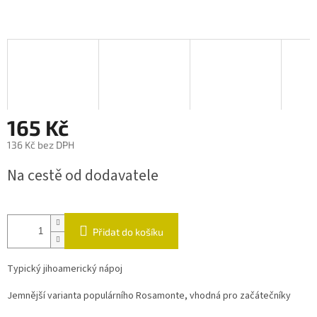
165 Kč
136 Kč bez DPH
Měrná
Na cestě od dodavatele
cena:
Přidat do košíku
Typický jihoamerický nápoj
Jemnější varianta populárního Rosamonte, vhodná pro začátečníky