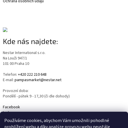
Ochrana osobních údajů
Kde nás najdete:
Nestar International s.r.o.
Na Louži 947/1
101 00 Praha 10
Telefon:
+420 222 210 648
E-mail:
pampasmarket@nestar.net
Provozní doba:
Pondělí - pátek 9 - 17,30 (či dle dohody)
Facebook
Instagram
YouTube
Používáme cookies, abychom Vám umožnili pohodlné
prohlížení webu a díky analýze provozu webu neustále