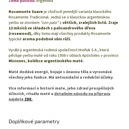
Země původu:
Argentina
Rosamonte Suave
je chuťově jemnější varianta klasického
Rosamonte Tradicional. Jedná se o klasickou argentinskou
yerbu
se stonkem "con palo"
z
větších, zralejších listů.
Zraje
12 měsíců ve skladech z palisandrového dřeva
(rosewood),
díky tomu mají všechny produkty Rosamonte
typické
aroma podobné vůni růží.
Vyrábí ji argentinská rodinná společnost Hreñuk S.A., která
pěstuje yerba maté od roku 1936 v oblasti Apóstoles v provincii
Misiones, kolébce argentinského maté.
Maté dodává energii, bojuje s únavou těla a vyrovnává
všechny jeho funkce. Má antioxidační a redukční účinky.
Více informací o historii mate, jeho zdraví prospěšných
účincích, rituálu maté a
detailním návodu na přípravu
najdete
ZDE.
Doplňkové parametry