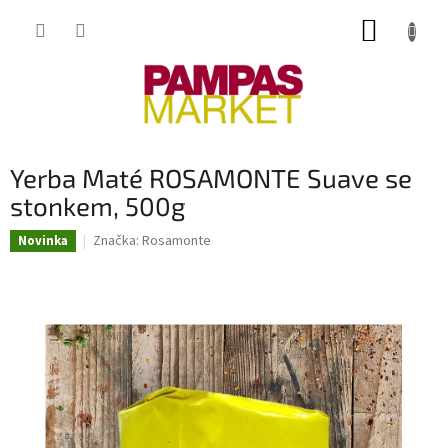
Přejít
NÁKUP
na
obsah
KOŠÍK
Yerba Maté ROSAMONTE Suave se
stonkem, 500g
Značka:
Rosamonte
Novinka