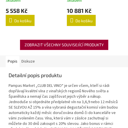
Skladem
Skladem
5 558 Kč
10 881 Kč
Do košíku
Do košíku
ZOBRAZIT VŠECHNY SOUVISEJÍCÍ PRODUKTY
Popis
Diskuze
Detailní popis produktu
Pampas Market „CLUB DEL VINO“ je určen všem, kteří si rádi
dopřávají kvalitní vína z vinařských regionů Nového světa a
Španělska a nemají čas zajišťovat jejich výběr a nákup.
Jednoduše si objednáte předplatné vín na 3,6,9 nebo 12 měsíců
SE SLEVOU AŽ 15% a vína vybraná degustační komisí vám budou
automaticky každý měsíc doručována domů či do kanceláře ve
vámi zvoleném času. Vína, která vám v zásilce zachutnají si
můžete do 30 dnů zakoupit s 20% slevou. Jako bonus v rámci