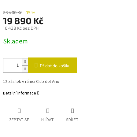
23 400 Kč
–15 %
19 890 Kč
16 438 Kč bez DPH
Měrná
Skladem
cena:
Přidat do košíku
12 zásilek v rámci Club del Vino
Detailní informace
ZEPTAT SE
HLÍDAT
SDÍLET