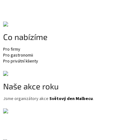
Z
á
p
a
t
Co nabízíme
í
Pro firmy
Pro gastronomii
Pro privátní klienty
Naše akce roku
Jsme organizátory akce
Světový den Malbecu
.