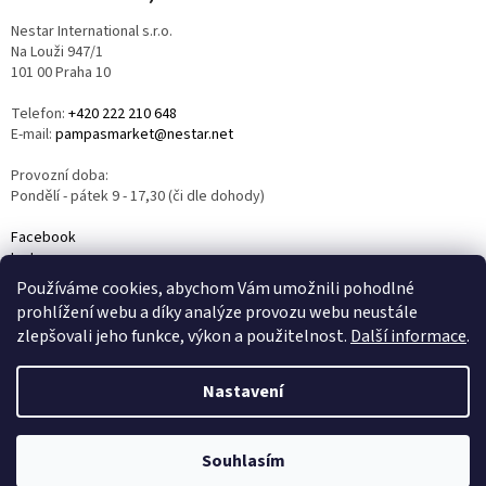
Nestar International s.r.o.
Na Louži 947/1
101 00 Praha 10
Telefon:
+420 222 210 648
E-mail:
pampasmarket@nestar.net
Provozní doba:
Pondělí - pátek 9 - 17,30 (či dle dohody)
Facebook
Instagram
YouTube
Používáme cookies, abychom Vám umožnili pohodlné
prohlížení webu a díky analýze provozu webu neustále
zlepšovali jeho funkce, výkon a použitelnost.
Další informace
.
Nastavení
Vytvořil Shoptet
Souhlasím
Copyright 2026
PAMPAS MARKET
. Všechna práva vyhrazena.