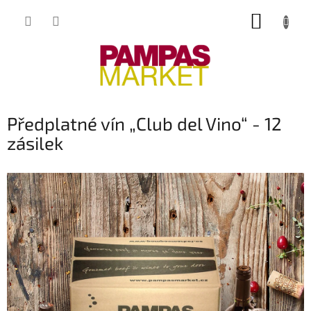
Přejít
NÁKUP
na
obsah
KOŠÍK
Předplatné vín „Club del Vino“ - 12
zásilek