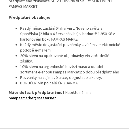
předplatného získáváte SLEVU 10% NA VEŠKERÝ SORTIMENT
PAMPAS MARKET.
Předplatné obsahuje:
Každý měsíc zaslání 6 lahví vín z Nového světa a
Španělska (2 bílá a 4 červená vína) v hodnotě 1.950 Kč v
kartonovém boxu PAMPAS MARKET
Každý měsíc degustační poznámky k vínům v elektronické
podobě e-mailem.
20% slevu na opakované objednávky vín z předešlé
zásilky.
10% slevu na argentinské hovězí maso a ostatní
sortiment e-shopu Pampas Market po dobu předplatného
Pozvánky na zajímavé akce, degustace a kurzy.
DORUČENÍ vín po celé ČR ZDARMA
Máte dotaz k předplatnému?
Napište nám na
pampasmarket@nestar.net