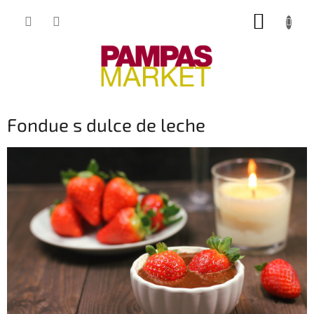
Přejít
NÁKUP
na
obsah
KOŠÍK
Fondue s dulce de leche