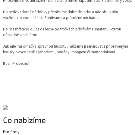
Připravíme si vodní lázeň - do nízkého hrnce napustíme asi 3 centimetry vody.
Do teplovzdorné nádobky přemístíme dulce de leche a nádobu s ním
vložíme do vodní lázně. Zahříváme a průběžně mícháme.
Do rozehřátého dulce de leche po troškách přidáváme smetanu, kterou
důkladně vmícháme.
Jakmile má omáčka správnou hustotu, můžeme ji servírovat s připravenými
kousky ovoce např. s jahodami, banány, mangem či mandarinkami.
Buen Provecho!
Z
á
p
a
t
Co nabízíme
í
Pro firmy