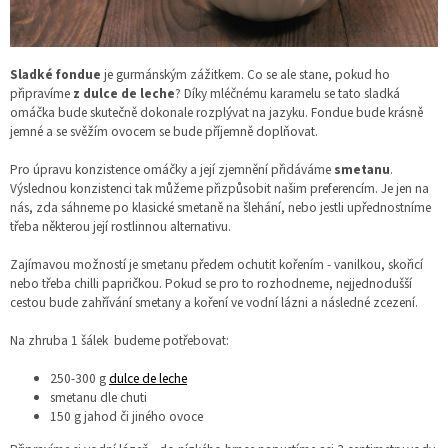
S
ladké fondue
je gurmánským zážitkem. Co se ale stane, pokud ho
připravíme
z dulce de leche
? Díky mléčnému karamelu se tato sladká
omáčka bude skutečně dokonale rozplývat na jazyku. Fondue bude krásně
jemné a se svěžím ovocem se bude příjemně doplňovat.
Pro úpravu konzistence omáčky a její zjemnění přidáváme
smetanu
.
Výslednou konzistenci tak můžeme přizpůsobit našim preferencím. Je jen na
nás, zda sáhneme po klasické smetaně na šlehání, nebo jestli upřednostníme
třeba některou její rostlinnou alternativu.
Zajímavou možností je smetanu předem ochutit kořením - vanilkou, skořicí
nebo třeba chilli papričkou. Pokud se pro to rozhodneme, nejjednodušší
cestou bude zahřívání smetany a koření ve vodní lázni a následné zcezení.
Na zhruba 1 šálek budeme potřebovat:
250-300 g
dulce de leche
smetanu dle chuti
150 g jahod či jiného ovoce