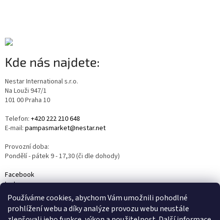
Kde nás najdete:
Nestar International s.r.o.
Na Louži 947/1
101 00 Praha 10
Telefon:
+420 222 210 648
E-mail:
pampasmarket@nestar.net
Provozní doba:
Pondělí - pátek 9 - 17,30 (či dle dohody)
Facebook
Instagram
YouTube
Používáme cookies, abychom Vám umožnili pohodlné
prohlížení webu a díky analýze provozu webu neustále
zlepšovali jeho funkce, výkon a použitelnost.
Další informace
.