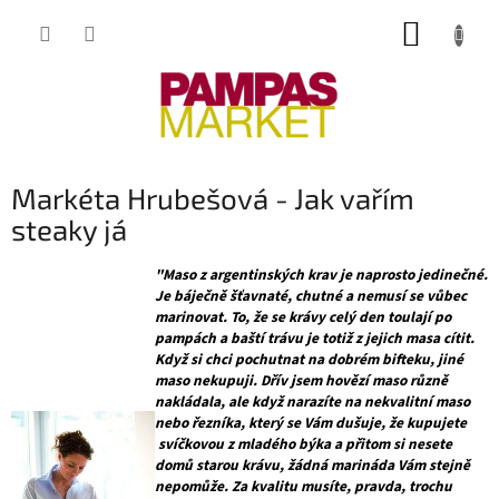
Přejít
NÁKUP
na
obsah
KOŠÍK
Markéta Hrubešová - Jak vařím
steaky já
"Maso z argentinských krav je naprosto jedinečné.
Je báječně šťavnaté, chutné a nemusí se vůbec
marinovat. To, že se krávy celý den toulají po
pampách a baští trávu je totiž z jejich masa cítit.
Když si chci pochutnat na dobrém bifteku, jiné
maso nekupuji. Dřív jsem hovězí maso různě
nakládala, ale když narazíte na nekvalitní maso
nebo řezníka, který se Vám dušuje, že kupujete
svíčkovou z mladého býka a přitom si nesete
domů starou krávu, žádná marináda Vám stejně
nepomůže. Za kvalitu musíte, pravda, trochu