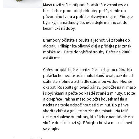
Maso rozřízněte, případně odstraňte vrchní vrstvu
tuku. Lehce promačkejte klouby prstů, shrňte do
původního tvaru a potřete olivovým olejem. Přidejte
bylinky, namáčknutý česnek a dejte marinovat do
keramické nádoby.
Brambory očistěte a osušte a jednotlivě zabalte do
alobalu. Přikápněte olivový olej a přidejte pár zrnek
mořské soli. Dejte do vyhřáté trouby. Pečte na 200C
asi 40 min.
Chřest propláchněte a seřízněte na stejnou délku. Na
pařáčku ho nechte asi minutu blanšírovat, pak ihned
stáhněte z ohně a zchlaďte studenou vodou. Nechte
okapat. Rozpalte grilovací pánev, položte na ni maso
i s bylinkami a pečte po každé straně 2 minuty. Osolte
a opepřete. Pak na maso položte kousek másla a
nechte na teple odpočinout asi 5 minut. Do pánve
vhoďte chřest a grilujte ho zhruba minutu. Na talíř
dejte rozbalené brambory, které lehce namáčkněte a
vložte do nich kozí sýr. Přidejte chřest a maso. Ihned
servírujte.