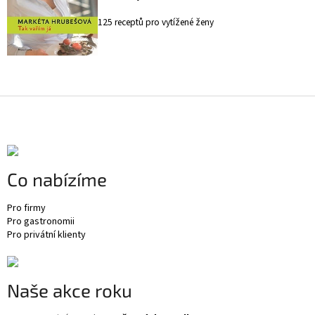
125 receptů pro vytížené ženy
Z
á
p
a
t
Co nabízíme
í
Pro firmy
Pro gastronomii
Pro privátní klienty
Naše akce roku