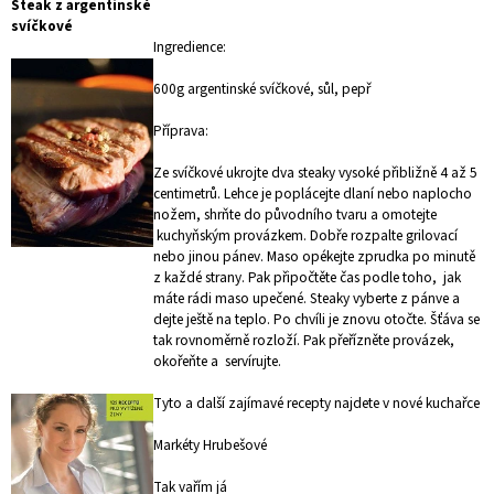
Steak z argentinské
svíčkové
Ingredience:
600g argentinské svíčkové, sůl, pepř
Příprava:
Ze svíčkové ukrojte dva steaky vysoké přibližně 4 až 5
centimetrů. Lehce je poplácejte dlaní nebo naplocho
nožem, shrňte do původního tvaru a omotejte
kuchyňským provázkem. Dobře rozpalte grilovací
nebo jinou pánev. Maso opékejte zprudka po minutě
z každé strany. Pak připočtěte čas podle toho, jak
máte rádi maso upečené. Steaky vyberte z pánve a
dejte ještě na teplo. Po chvíli je znovu otočte. Šťáva se
tak rovnoměrně rozloží. Pak přeřízněte provázek,
okořeňte a servírujte.
Tyto a další zajímavé recepty najdete v nové kuchařce
Markéty Hrubešové
Tak vařím já