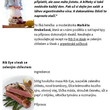
připlatit, ale zase máte jistotu. A bifteky si také
nedáváte každý den. Pak už si dejte jen salát a
láhev argentinského vína. K dokonalému štěstí to
naprosto stačí."
To říká herečka a moderátorka
Markéta
Hrubešová
, která se s námi podělila o své tajné tipy
na přípravu dokonalých steaků. Neváhejte a
vyzkoušejte její recept na
Rib Eye steak
se zeleným
chřestem a Steak z
argentinské svíčkové
.
Rib Eye steak se
zeleným chřestem
Ingredience:
500g hovězího masa Rib Eye, svazeček zeleného
chřestu, nové brambory, lžíce krémového kozího
sýra, olivový olej, lžička másla, stroužek česneku, sůl a
pepř z mlýnku, větvička tymiánu a rozmarýnu.
Příprava: