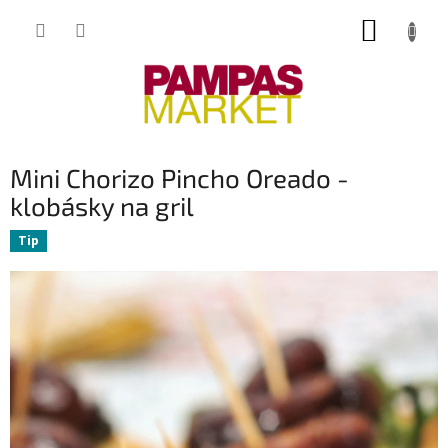
Přejít
NÁKUP
na
obsah
KOŠÍK
Mini Chorizo Pincho Oreado -
klobásky na gril
Tip