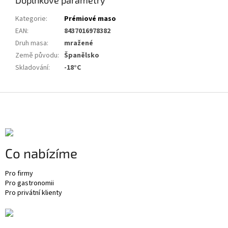
Doplňkové parametry
Kategorie
:
Prémiové maso
EAN
:
8437016978382
Druh masa
:
mražené
Země původu
:
Španělsko
Skladování
:
-18°C
Z
á
p
a
t
Co nabízíme
í
Pro firmy
Pro gastronomii
Pro privátní klienty