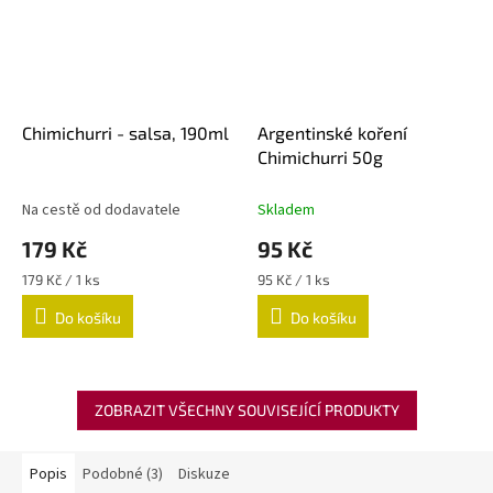
Chimichurri - salsa, 190ml
Argentinské koření
Chimichurri 50g
Na cestě od dodavatele
Skladem
179 Kč
95 Kč
Měrná
Měrná
179 Kč / 1 ks
95 Kč / 1 ks
cena:
cena:
Do košíku
Do košíku
ZOBRAZIT VŠECHNY SOUVISEJÍCÍ PRODUKTY
Popis
Podobné (3)
Diskuze