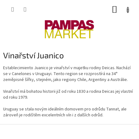
Přejít
NÁKUP
na
obsah
KOŠÍK
Vinařství Juanico
Establecimiento Juanico je vinařství v majetku rodiny Deicas. Nachází
se v Canelones v Uruguayi. Tento region se rozprostírá na 34°
zeměpisné šířky, stejném, jako regiony Chile, Argentiny a Austrálie.
Vinařství má bohatou historii již od roku 1830 a rodina Deicas jej vlastní
od roku 1979.
Uruguay se stala novým ideálním domovem pro odrůdu Tannat, ale
zároveň je rodištěm excelentních vín i z dalších odrůd.
Z
á