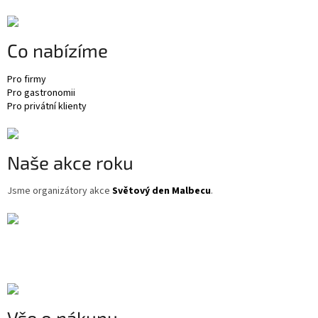
p
a
t
Co nabízíme
í
Pro firmy
Pro gastronomii
Pro privátní klienty
Naše akce roku
Jsme organizátory akce
Světový den Malbecu
.
Vše o nákupu