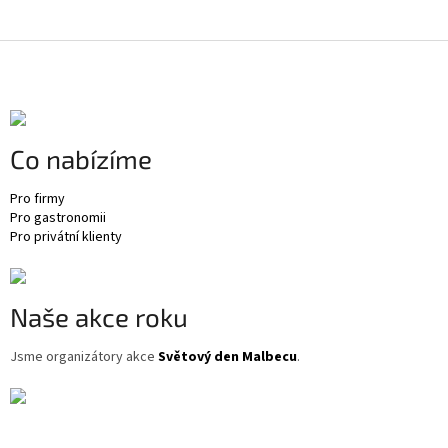
Z
á
p
a
t
Co nabízíme
í
Pro firmy
Pro gastronomii
Pro privátní klienty
Naše akce roku
Jsme organizátory akce
Světový den Malbecu
.