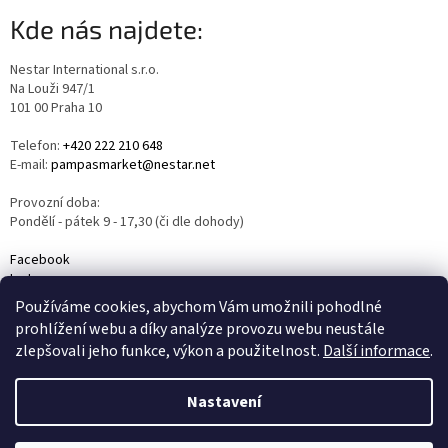
Kde nás najdete:
Nestar International s.r.o.
Na Louži 947/1
101 00 Praha 10
Telefon:
+420 222 210 648
E-mail:
pampasmarket@nestar.net
Provozní doba:
Pondělí - pátek 9 - 17,30 (či dle dohody)
Facebook
Instagram
YouTube
Používáme cookies, abychom Vám umožnili pohodlné
prohlížení webu a díky analýze provozu webu neustále
zlepšovali jeho funkce, výkon a použitelnost.
Další informace
.
Nastavení
Vytvořil Shoptet