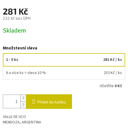
281 Kč
232 Kč bez DPH
Měrná
Skladem
cena:
Množstevní sleva
1 - 5 ks
281 Kč
/ ks
6 a více ks = sleva 10 %
253 Kč
/ ks
Ušetříte
0 Kč
Přidat do košíku
VALLE DE UCO
MENDOZA, ARGENTINA