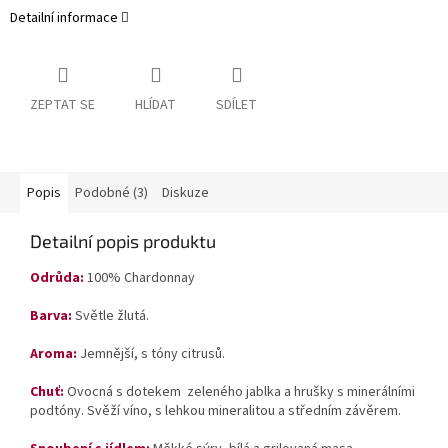
Detailní informace
ZEPTAT SE
HLÍDAT
SDÍLET
Popis
Podobné (3)
Diskuze
Detailní popis produktu
Odrůda:
100% Chardonnay
Barva:
Světle
žlutá.
Aroma:
Jemnější, s tóny citrusů.
Chuť:
Ovocná s dotekem z
eleného jablka a hrušky s minerálními
podtóny. Svěží víno, s lehkou mineralitou a středním závěrem.