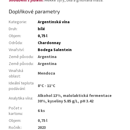
Snoubení s jídlem:
Měkké sýry, bílá a grilovaná masa.
Doplňkové parametry
Kategorie
:
Argentinská vína
Druh
:
bílé
Objem
:
0,75 l
Odrůda
:
Chardonnay
Vinařství
:
Bodega Salentein
Země původu
:
Argentina
Země původu
:
Argentina
Vinařská
Mendoza
oblast
:
Ideální teplota
8°C - 11°C
podávání
:
Alkohol 13%, malolaktická fermentace
Analytika vína
:
30%, kyseliny 5.85 g/L, pH 3.42
Počet v
6 ks
kartonu
:
Objem
:
0,75 l
Ročník:
:
2023