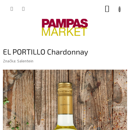
Přejít
NÁKUP
na
obsah
KOŠÍK
EL PORTILLO Chardonnay
Značka:
Salentein