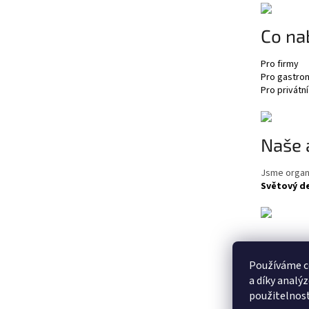
t
í
Co na
Pro firmy
Pro gastro
Pro privátní
Naše 
Jsme organ
Světový d
Používáme c
a díky analý
použitelnos