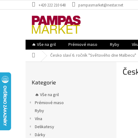
Přejít
+420 222 210 648
pampasmarket@nestar.net
na
obsah
🔥 Vše na gril
Prémiové maso
Ryby
Vín
Domů
Česko slaví 6. ročník "Světového dne Malbecu"
P
Česk
o
Přeskočit
s
Kategorie
kategorie
t
r
🔥 Vše na gril
a
Prémiové maso
n
Ryby
n
í
Vína
p
Delikatesy
a
Dárky