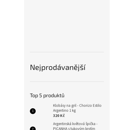
Nejprodávanější
Top 5 produktů
Klobásy na gril - Chorizo Estilo
Argentino 1 kg
320 Kč
Argentinská květová špička -
PICANHA s tukovým krytím