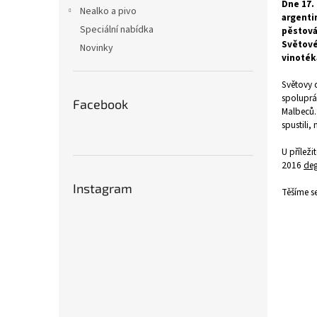
n
Dne 17.
Nealko a pivo
argenti
e
Speciální nabídka
pěstová
l
Světové
Novinky
vinoték
Světovy 
spoluprá
Facebook
Malbeců.
spustili,
U příleži
2016
deg
Instagram
Těšíme se