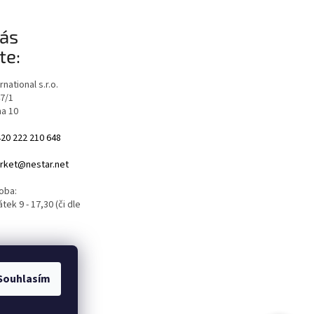
ás
te:
national s.r.o.
47/1
ha 10
20 222 210 648
ket@nestar.net
oba:
tek 9 - 17,30 (či dle
Souhlasím