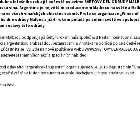
 dubna letošního roku již pošesté oslavíme SVĚTOVÝ DEN ODRŮDY MALBEC,
nská vína. Argentina je největším producentem Malbecu na světě a Malbe
na ve všech vinařských oblastech země. Proto se organizace
„Wines of
ho dne odrůdy Malbec a již 6. rokem pořádá po celém světě ve spoluprác
ami oslavy této odrůdy.
den Malbecu podporuje již šestým rokem naše společnost Nestar International s.r.o
ci s argentinskou ambasádou, restauracemi a vinotékami pořádá po celé České re
 Zúčastněte se i vy! Zde na nově spuštěném webu
WWW.SVETOVYDENMALBECU.C
 naleznete
seznam všech akcí a speciálních nabídek
.
tosti oslav této "argentisnské superstar" organizujeme 5. 4. 2016
degustaci vín "Gr
ustační večeři ve fusion restaurantu Auerole
. Nechejte si ujít tyto atraktivní akce!
 na Vás!