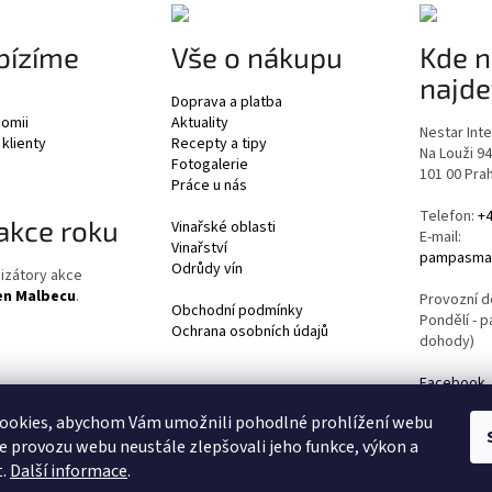
bízíme
Vše o nákupu
Kde n
najde
Doprava a platba
nomii
Aktuality
Nestar Inter
 klienty
Recepty a tipy
Na Louži 9
Fotogalerie
101 00 Pra
Práce u nás
Telefon:
+4
akce roku
Vinařské oblasti
E-mail:
Vinařství
pampasmar
Odrůdy vín
izátory akce
en Malbecu
.
Provozní d
Obchodní podmínky
Pondělí - pá
Ochrana osobních údajů
dohody)
Facebook
Instagram
ookies, abychom Vám umožnili pohodlné prohlížení webu
YouTube
ze provozu webu neustále zlepšovali jeho funkce, výkon a
t.
Další informace
.