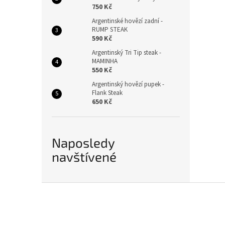
750 Kč
Argentinské hovězí zadní -
RUMP STEAK
590 Kč
Argentinský Tri Tip steak -
MAMINHA
550 Kč
Argentinský hovězí pupek -
Flank Steak
650 Kč
Naposledy
navštívené
Z
á
p
a