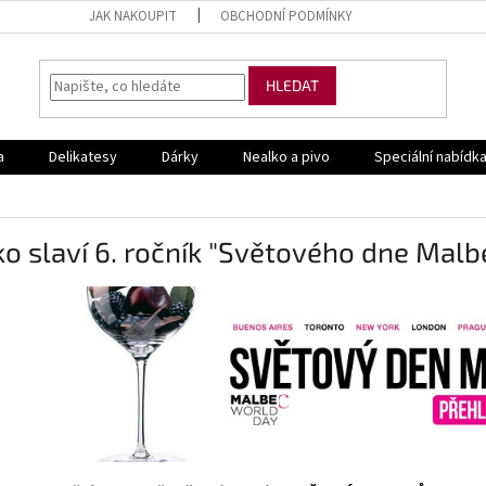
JAK NAKOUPIT
OBCHODNÍ PODMÍNKY
HLEDAT
a
Delikatesy
Dárky
Nealko a pivo
Speciální nabídk
o slaví 6. ročník "Světového dne Malb