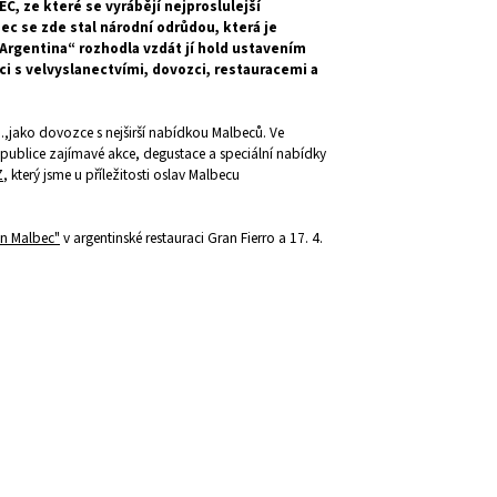
 ze které se vyrábějí nejproslulejší
c se zde stal národní odrůdou, která je
 Argentina“
rozhodla vzdát jí hold ustavením
i s velvyslanectvími, dovozci, restauracemi a
.,jako dovozce s nejširší nabídkou Malbeců. Ve
publice zajímavé akce, degustace a speciální nabídky
Z
, který jsme u příležitosti oslav Malbecu
an Malbec"
v argentinské restauraci Gran Fierro a 17. 4.