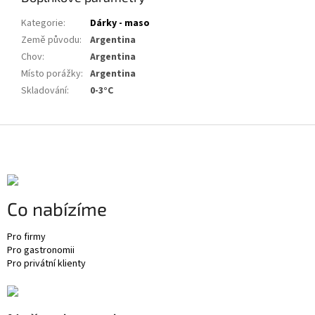
Kategorie
:
Dárky - maso
Země původu
:
Argentina
Chov
:
Argentina
Místo porážky
:
Argentina
Skladování
:
0-3°C
Z
á
p
a
t
Co nabízíme
í
Pro firmy
Pro gastronomii
Pro privátní klienty