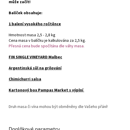
může začít!
Balíček obsahuje:
1 balení vysokého roštěnce
Hmotnost masa 2,5 - 2,8 kg
Cena masa v balíčku je kalkulována za 2,5 kg.
Přesná cena bude spočítána dle váhy masa.
FIN SINGLE VINEYARD Malbec
Argentinská sůl na grilování
Chimichurri salsa
Kartonový box Pampas Market s výplní
Druh masa či vína mohou být obměněny dle Vašeho přání!
Doplňkové parametry