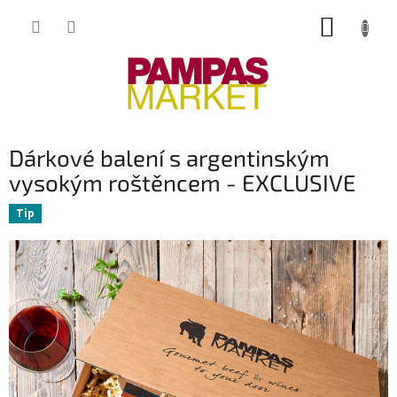
Přejít
NÁKUP
na
obsah
KOŠÍK
Dárkové balení s argentinským
vysokým roštěncem - EXCLUSIVE
Tip