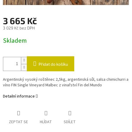
3 665 Kč
3 029 Kč bez DPH
Měrná
Skladem
cena:
Přidat do košíku
Argentinský vysoký roštěnec 2,5kg, argentinská sůl, salsa chimichurri a
víno FIN Single Vineyard Malbec z vinařství Fin del Mundo
Detailní informace
ZEPTAT SE
HLÍDAT
SDÍLET