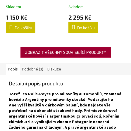
Skladem
Skladem
1 150 Kč
2 295 Kč
Do košíku
Do košíku
ZOBRAZIT VŠECHNY SOUVISEJÍCÍ PRODUKTY
Popis
Podobné (3)
Diskuze
Detailní popis produktu
Totež, co Rolls-Royce pro milovníky automobilů, znamená
hovězí z Argentiny pro milovníky steaků. Podarujte ho
v nejvyšší kvalitě v dárkovém balení, kde najdete vše
potřebné na dokonalé steakové hody. Prémiové čerstvé
argentinské hovězí s argentinskou grilovací solí, kořením
chimichurri a vynikajícím vínem z Patagonie nenechá
žádného gurmána chladným. A pravé argentinské asado