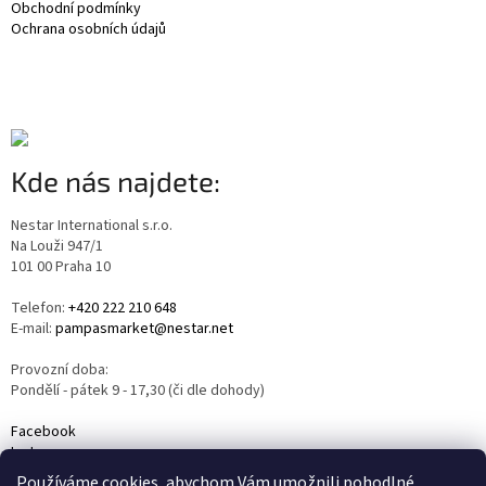
Obchodní podmínky
Ochrana osobních údajů
Kde nás najdete:
Nestar International s.r.o.
Na Louži 947/1
101 00 Praha 10
Telefon:
+420 222 210 648
E-mail:
pampasmarket@nestar.net
Provozní doba:
Pondělí - pátek 9 - 17,30 (či dle dohody)
Facebook
Instagram
YouTube
Používáme cookies, abychom Vám umožnili pohodlné