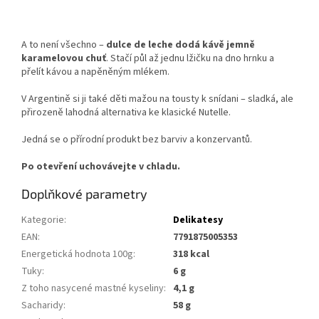
A to není všechno –
dulce de leche dodá kávě jemně
karamelovou chuť
. Stačí půl až jednu lžičku na dno hrnku a
přelít kávou a napěněným mlékem.
V Argentině si ji také děti mažou na tousty k snídani – sladká, ale
přirozeně lahodná alternativa ke klasické Nutelle.
Jedná se o přírodní produkt bez barviv a konzervantů.
Po otevření uchovávejte v chladu.
Doplňkové parametry
Kategorie
:
Delikatesy
EAN
:
7791875005353
Energetická hodnota 100g
:
318 kcal
Tuky
:
6 g
Z toho nasycené mastné kyseliny
:
4,1 g
Sacharidy
:
58 g