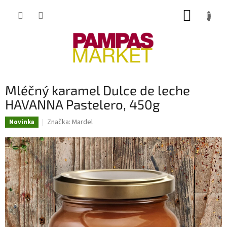
Přejít
NÁKUP
na
obsah
KOŠÍK
Mléčný karamel Dulce de leche
HAVANNA Pastelero, 450g
Značka:
Mardel
Novinka