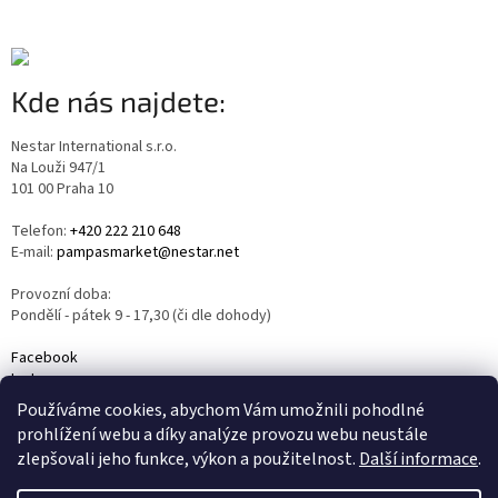
Kde nás najdete:
Nestar International s.r.o.
Na Louži 947/1
101 00 Praha 10
Telefon:
+420 222 210 648
E-mail:
pampasmarket@nestar.net
Provozní doba:
Pondělí - pátek 9 - 17,30 (či dle dohody)
Facebook
Instagram
YouTube
Používáme cookies, abychom Vám umožnili pohodlné
prohlížení webu a díky analýze provozu webu neustále
zlepšovali jeho funkce, výkon a použitelnost.
Další informace
.