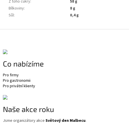
Z toho cukry
:
58 g
Bílkoviny
:
8 g
Sůl
:
0,4 g
Z
á
p
a
t
Co nabízíme
í
Pro firmy
Pro gastronomii
Pro privátní klienty
Naše akce roku
Jsme organizátory akce
Světový den Malbecu
.