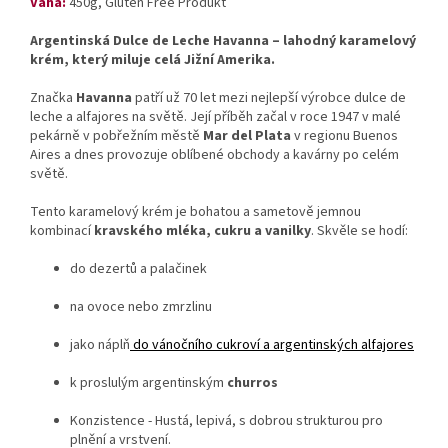
Váha:
450g, Gluten Free Produkt
Argentinská Dulce de Leche Havanna – lahodný karamelový
krém, který miluje celá Jižní Amerika.
Značka
Havanna
patří už 70 let mezi nejlepší výrobce dulce de
leche a alfajores na světě. Její příběh začal v roce 1947 v malé
pekárně v pobřežním městě
Mar del Plata
v regionu Buenos
Aires a dnes provozuje oblíbené obchody a kavárny po celém
světě.
Tento karamelový krém je bohatou a sametově jemnou
kombinací
kravského mléka, cukru a vanilky
. Skvěle se hodí:
do dezertů a palačinek
na ovoce nebo zmrzlinu
jako náplň
do vánočního cukroví a argentinských alfajores
k proslulým argentinským
churros
Konzistence - Hustá, lepivá, s dobrou strukturou pro
plnění a vrstvení.