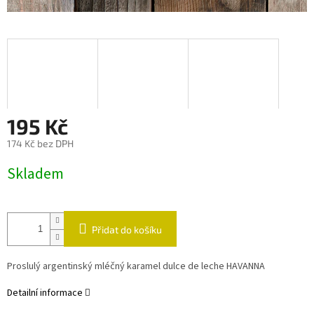
195 Kč
174 Kč bez DPH
Měrná
Skladem
cena:
Přidat do košíku
Proslulý argentinský mléčný karamel dulce de leche HAVANNA
Detailní informace