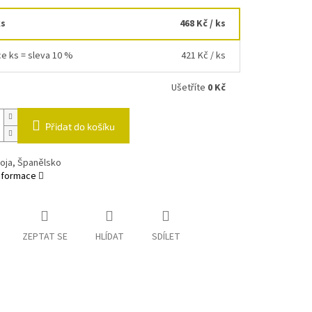
ks
468 Kč
/ ks
ce ks = sleva 10 %
421 Kč
/ ks
Ušetříte
0 Kč
Přidat do košíku
ioja, Španělsko
informace
ZEPTAT SE
HLÍDAT
SDÍLET