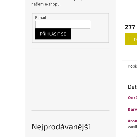
našem e-shopu.
E-mail
277
PŘIHLÁSIT SE
D
Popi
Det
Odr
Barv
Aro
Nejprodávanější
vanil