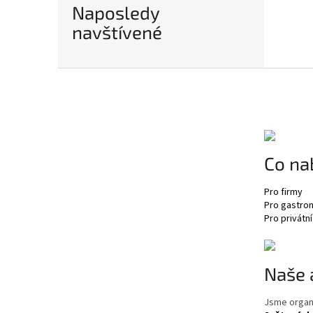
Naposledy
navštívené
Z
á
p
a
t
í
Co na
Pro firmy
Pro gastro
Pro privátní
Naše 
Jsme organ