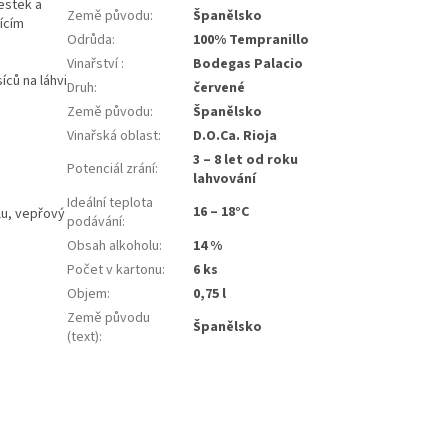
estek a
Země původu
:
Španělsko
ícím
Odrůda
:
100% Tempranillo
Vinařství
:
Bodegas Palacio
ců na láhvi
Druh
:
červené
Země původu
:
Španělsko
Vinařská oblast
:
D.O.Ca. Rioja
3 – 8 let od roku
Potenciál zrání
:
lahvování
Ideální teplota
16 – 18°C
lu, vepřový
podávání
:
Obsah alkoholu
:
14 %
Počet v kartonu
:
6 ks
Objem
:
0,75 l
Země původu
Španělsko
(text)
: