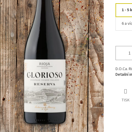
1 - 5 
6 a ví
D.O.Ca. R
Detailní 
TISK