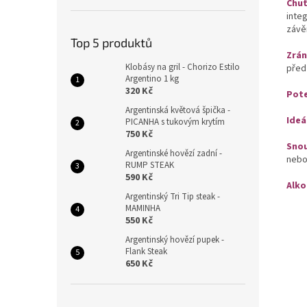
Chuť
inte
závě
Top 5 produktů
Zrán
Klobásy na gril - Chorizo Estilo
před
Argentino 1 kg
320 Kč
Pote
Argentinská květová špička -
Ideá
PICANHA s tukovým krytím
750 Kč
Snou
Argentinské hovězí zadní -
nebo 
RUMP STEAK
590 Kč
Alko
Argentinský Tri Tip steak -
MAMINHA
550 Kč
Argentinský hovězí pupek -
Flank Steak
650 Kč