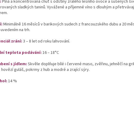
:
Plná a koncentrovaná chuť s odstíny zralého lesního ovoce a sušených šv
grovaných sladkých taninů. Vyvážené a příjemné víno s dlouhým a přetrvávaj
rem.
í:
Minimálně 16 měsíců v barikových sudech z francouzského dubu a 20 měsí
 uvedením na trh.
nciál zrání:
3 – 8 let od roku lahvování.
lní teplota podávání:
16 – 18°C
bení s jídlem:
Skvěle doplňuje bílé i červené maso, zvěřinu, jehněčí na gri
hovězí guláš, pokrmy z hub a modré a zrající sýry.
hol:
14 %