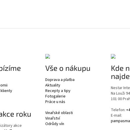
bízíme
Vše o nákupu
Kde n
najde
Doprava a platba
nomii
Aktuality
Nestar Inter
 klienty
Recepty a tipy
Na Louži 9
Fotogalerie
101 00 Pra
Práce u nás
Telefon:
+4
akce roku
Vinařské oblasti
E-mail:
Vinařství
pampasmar
Odrůdy vín
izátory akce