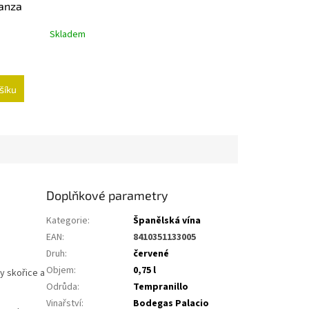
ianza
Skladem
šíku
Doplňkové parametry
Kategorie
:
Španělská vína
EAN
:
8410351133005
Druh
:
červené
Objem
:
0,75 l
y skořice a
Odrůda
:
Tempranillo
Vinařství
:
Bodegas Palacio