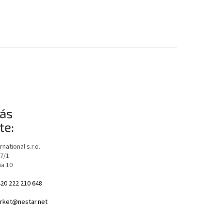
ás
te:
national s.r.o.
47/1
ha 10
20 222 210 648
ket@nestar.net