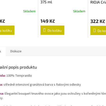
375 ml
RIOJA Cr
Skladem
Skladem
 Kč
149 Kč
322 Kč
o košíku
Do košíku
Do ko
s
Diskuze
ailní popis produktu
ůda:
100% Tempranillo
a:
středně intenzivní granátová barva s fialovými odlesky
ma:
Elegantní bouquet tmavého ovoce jako jsou ostružiny s kořeněnými tón
ky.