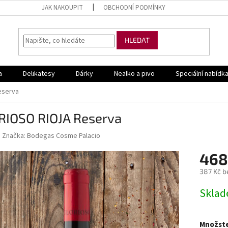
JAK NAKOUPIT
OBCHODNÍ PODMÍNKY
HLEDAT
a
Delikatesy
Dárky
Nealko a pivo
Speciální nabídk
eserva
RIOSO RIOJA Reserva
Značka:
Bodegas Cosme Palacio
468
387 Kč b
Měrná
Skla
cena:
Množste