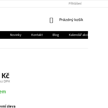
Přihlášení
NÁKUPNÍ
Prázdný košík
KOŠÍK
a
Novinky
Kontakt
Blog
Kalendář akcí
Club de
 Kč
ez DPH
dem
vní sleva