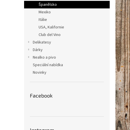
n
Španělsko
e
Mexiko
l
Itálie
USA, Kalifornie
Club del Vino
Delikatesy
Dárky
Nealko a pivo
Speciální nabídka
Novinky
Facebook