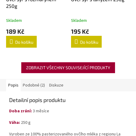
250g
Skladem
Skladem
189 Kč
195 Kč
Do košíku
Do košíku
ZOBRAZIT VŠECHNY SOUVISEJÍCÍ PRODUKTY
Popis
Podobné (2)
Diskuze
Detailní popis produktu
Doba zrání:
3 měsíce
Váha:
250 g
Vyroben ze 100% pasterizovaného ovčího mléka z regionu La