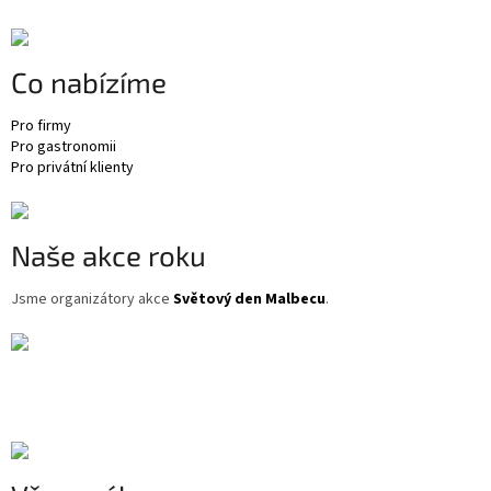
p
a
t
Co nabízíme
í
Pro firmy
Pro gastronomii
Pro privátní klienty
Naše akce roku
Jsme organizátory akce
Světový den Malbecu
.