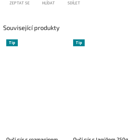
ZEPTAT SE
HLÍDAT
SDÍLET
Související produkty
Tip
Tip
Ovčí sýr s rozmarýnem
Ovčí sýr s lanýžem 250g