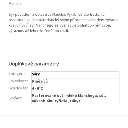
Mancha
Sýr původem z oblasti La Mancha. Vyrábí se dle tradičních
receptur a je charakteristický svým přírodním vzhledem. Vysoce
kvalitní ovčí sýr Manchego se vyznačuje bohatou krémovou,
výraznou až lehce kořeněnou chutí.
Doplňkové parametry
Kategorie
:
Sýry
Trvanlivost
:
9 měsíců
Skladování
:
4 - 6ºC
Pasterované ovčí mléko Manchega, sůl,
Složení
:
mikrobiální syřidlo, zákys
Z
á