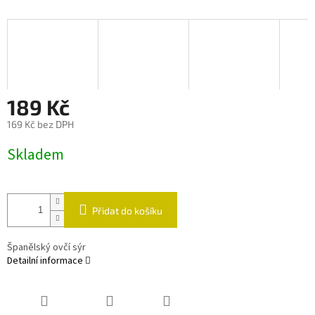
189 Kč
169 Kč bez DPH
Měrná
Skladem
cena:
Přidat do košíku
Španělský ovčí sýr
Detailní informace