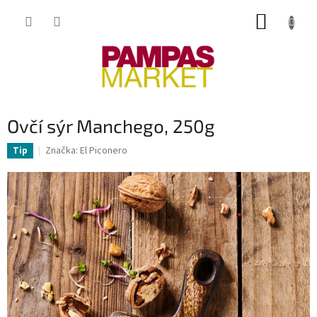
Přejít
NÁKUP
na
obsah
KOŠÍK
Ovčí sýr Manchego, 250g
Značka:
El Piconero
Tip