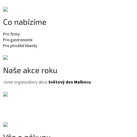
p
a
t
Co nabízíme
í
Pro firmy
Pro gastronomii
Pro privátní klienty
Naše akce roku
Jsme organizátory akce
Světový den Malbecu
.
Vše o nákupu