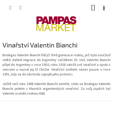
Přejít
NÁKUP
na
obsah
KOŠÍK
Vinařství Valentin Bianchi
Bodegas Valentin Bianchi řídí již třetí generace rodiny, jež byla součástí
velké italské migrace do Argentiny začátkem 20. stol. Valentin Bianchi
přijel do Argentiny v roce 1910, roku 1928 založil své vinařství a spolu s
vinicemi a nazval jej El Chiche. Vinařství změnilo název pouze v roce
1951, kdy se do obchodu zapojili jeho potomci.
Ještě než roku 1968 Valentin Bianchi zemřel, stalo se Bodegas Valentin
Bianchi jedním z hlavních argentinských vinařství. Za svůj úspěch byl
Valentin oceněn rodnou Itálií.
Z
á