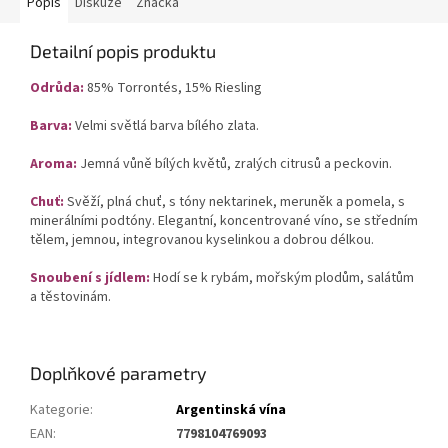
Popis
Diskuze
Značka
Detailní popis produktu
Odrůda:
85% Torrontés, 15% Riesling
Barva
:
Velmi světlá barva bílého zlata.
Aroma:
Jemná vůně bílých květů, zralých citrusů a peckovin.
Chuť
:
Svěží, plná chuť, s tóny nektarinek, meruněk a pomela, s
minerálními podtóny. Elegantní, koncentrované víno, se středním
tělem, jemnou, integrovanou kyselinkou a dobrou délkou.
Snoubení s jídlem
:
Hodí se k rybám, mořským plodům, salátům
a těstovinám.
Doplňkové parametry
Kategorie
:
Argentinská vína
EAN
:
7798104769093