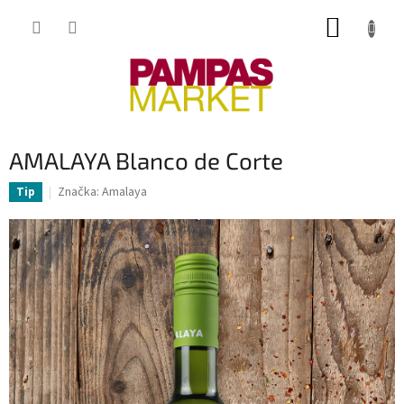
Přejít
NÁKUP
na
obsah
KOŠÍK
AMALAYA Blanco de Corte
Značka:
Amalaya
Tip