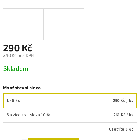
290 Kč
240 Kč bez DPH
Měrná
Skladem
cena:
Množstevní sleva
1 - 5 ks
290 Kč
/ ks
6 a více ks = sleva 10 %
261 Kč
/ ks
Ušetříte
0 Kč