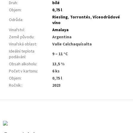
Druh
:
bílé
Objem
:
0,75 l
Riesling
,
Torrontés
,
Víceodrůdové
Odrůda
:
víno
Vinařství
:
Amalaya
Země původu
:
Argentina
Vinařská oblast
:
Valle Calchaquísalta
Ideální teplota
9 – 11 °C
podávání
:
Obsah alkoholu
:
13,5 %
Počet v kartonu
:
6 ks
Objem
:
0,75 l
Ročník:
:
2023
Z
á
p
a
t