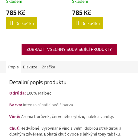
Skladem
Skladem
785 Kč
785 Kč
Do košíku
Do košíku
ZOBRAZIT VŠECHNY SOUVISEJÍCÍ PRODUKTY
Popis
Diskuze
Značka
Detailní popis produktu
Odrůda
:
100% Malbec
Barva
:
Intenzivní nafialovělá barva.
Vůně
:
Aroma borůvek, červeného rybízu, fialek a vanilky.
Chuť
:
Hedvábné, vyrovnané víno s velmi dobrou strukturou a
dlouhým závěrem. Bohatá chuť ovoce s lehkými tóny tabáku.