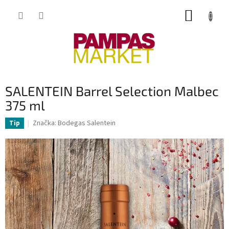
Přejít
NÁKUP
na
obsah
KOŠÍK
SALENTEIN Barrel Selection Malbec
375 ml
Značka:
Bodegas Salentein
Tip