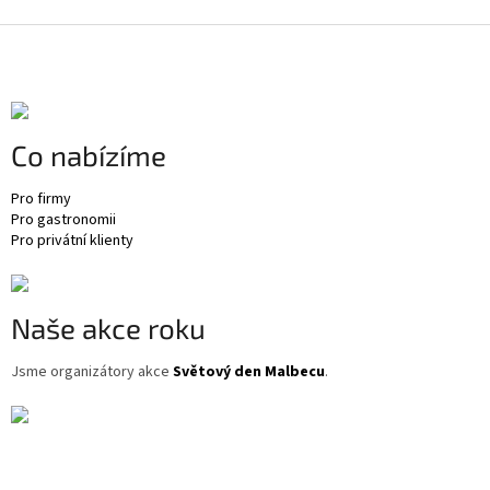
Z
á
p
a
t
Co nabízíme
í
Pro firmy
Pro gastronomii
Pro privátní klienty
Naše akce roku
Jsme organizátory akce
Světový den Malbecu
.