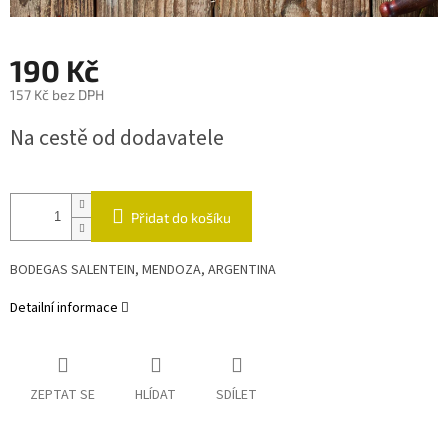
190 Kč
157 Kč bez DPH
Měrná
Na cestě od dodavatele
cena:
Přidat do košíku
BODEGAS SALENTEIN, MENDOZA, ARGENTINA
Detailní informace
ZEPTAT SE
HLÍDAT
SDÍLET