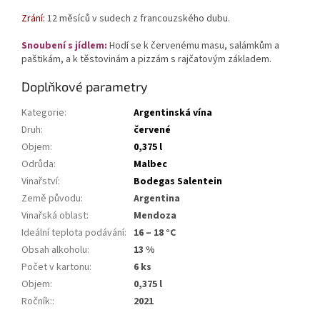
Zrání:
12 měsíců v sudech z francouzského dubu.
Snoubení s jídlem:
Hodí se k červenému masu, salámkům a
paštikám, a k těstovinám a pizzám s rajčatovým základem.
Doplňkové parametry
Kategorie
:
Argentinská vína
Druh
:
červené
Objem
:
0,375 l
Odrůda
:
Malbec
Vinařství
:
Bodegas Salentein
Země původu
:
Argentina
Vinařská oblast
:
Mendoza
Ideální teplota podávání
:
16 – 18 °C
Obsah alkoholu
:
13 %
Počet v kartonu
:
6 ks
Objem
:
0,375 l
Ročník:
:
2021