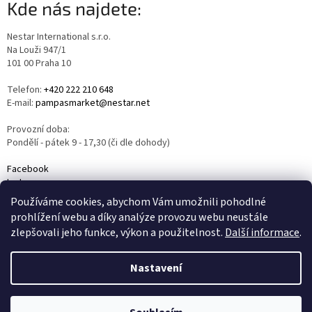
Kde nás najdete:
Nestar International s.r.o.
Na Louži 947/1
101 00 Praha 10
Telefon:
+420 222 210 648
E-mail:
pampasmarket@nestar.net
Provozní doba:
Pondělí - pátek 9 - 17,30 (či dle dohody)
Facebook
Instagram
YouTube
Používáme cookies, abychom Vám umožnili pohodlné
prohlížení webu a díky analýze provozu webu neustále
zlepšovali jeho funkce, výkon a použitelnost.
Další informace
.
Nastavení
Vytvořil Shoptet