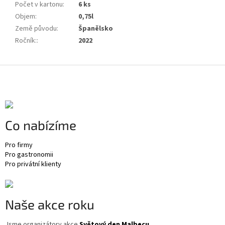
Počet v kartonu
:
6 ks
Objem
:
0,75l
Země původu
:
Španělsko
Ročník:
:
2022
Z
á
p
a
t
Co nabízíme
í
Pro firmy
Pro gastronomii
Pro privátní klienty
Naše akce roku
Jsme organizátory akce
Světový den Malbecu
.