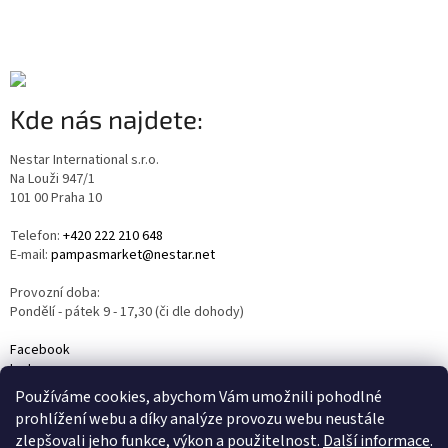
Kde nás najdete:
Nestar International s.r.o.
Na Louži 947/1
101 00 Praha 10
Telefon:
+420 222 210 648
E-mail:
pampasmarket@nestar.net
Provozní doba:
Pondělí - pátek 9 - 17,30 (či dle dohody)
Facebook
Instagram
YouTube
Používáme cookies, abychom Vám umožnili pohodlné
prohlížení webu a díky analýze provozu webu neustále
zlepšovali jeho funkce, výkon a použitelnost.
Další informace
.