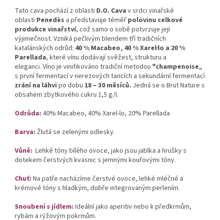
Tato cava pochází z oblasti
D.O. Cava
v srdci vinařské
oblasti
Penedès
a představuje téměř
polovinu celkové
produkce vinařství
, což samo o sobě potvrzuje její
výjimečnost. Vzniká pečlivým blendem tří tradičních
katalánských odrůd:
40 % Macabeo, 40 % Xarel·lo a 20 %
Parellada
, které vínu dodávají svěžest, strukturu a
eleganci. Víno je vinifikováno tradiční metodou
"champenoise„
s první fermentací v nerezových tancích a sekundární fermentací
zrání na láhvi
po dobu
18 – 30 měsíců.
Jedná se o Brut Nature s
obsahem zbytkového cukru 1,5 g/l.
Odrůda:
40% Macabeo, 40% Xarel-lo, 20% Parellada
Barva:
Žlutá se zelenými odlesky.
Vůně:
Lehké tóny bílého ovoce, jako jsou jablka a hrušky s
dotekem čerstvých kvasnic s jemnými kouřovými tóny.
Chuť:
Na patře nacházíme čerstvé ovoce, lehké mléčné a
krémové tóny s hladkým, dobře integrovaným perlením.
Snoubení s jídlem:
Ideální jako aperitiv nebo k předkrmům,
rybám a rýžovým pokrmům.