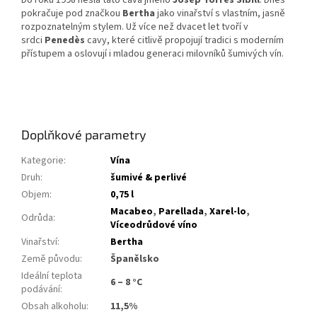
Do roku 1998 nesla tato cava jméno
Josep Torres Sibill
. Dnes
pokračuje pod značkou
Bertha
jako vinařství s vlastním, jasně
rozpoznatelným stylem. Už více než dvacet let tvoří v
srdci
Penedès
cavy, které citlivě propojují tradici s moderním
přístupem a oslovují i mladou generaci milovníků šumivých vín.
Doplňkové parametry
Kategorie
:
Vína
Druh
:
šumivé & perlivé
Objem
:
0,75 l
Macabeo
,
Parellada
,
Xarel-lo
,
Odrůda
:
Víceodrůdové víno
Vinařství
:
Bertha
Země původu
:
Španělsko
Ideální teplota
6 – 8 °C
podávání
:
Obsah alkoholu
:
11,5%