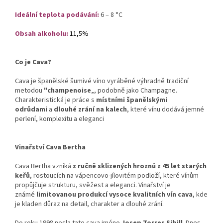
Ideální teplota podávání:
6 – 8 °C
Obsah alkoholu:
11,5%
Co je Cava?
Cava je španělské šumivé víno vyráběné výhradně tradiční
metodou
"champenoise
„, podobně jako Champagne.
Charakteristická je práce s
místními španělskými
odrůdami
a
dlouhé zrání na kalech
, které vínu dodává jemné
perlení, komplexitu a eleganci
Vinařství Cava Bertha
Cava Bertha vzniká
z ručně sklizených hroznů z 45 let starých
keřů
, rostoucích na vápencovo-jílovitém podloží, které vínům
propůjčuje strukturu, svěžest a eleganci. Vinařství je
známé
limitovanou produkcí vysoce kvalitních vín cava
, kde
je kladen důraz na detail, charakter a dlouhé zrání.