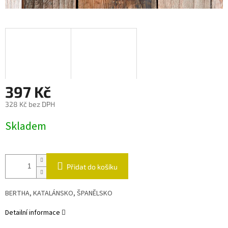
397 Kč
328 Kč bez DPH
Měrná
Skladem
cena:
Přidat do košíku
BERTHA, KATALÁNSKO, ŠPANĚLSKO
Detailní informace