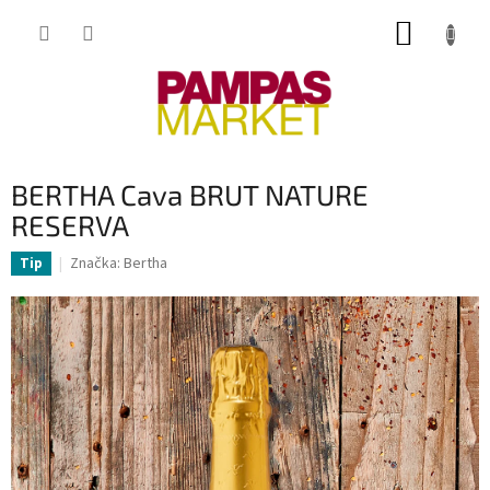
Přejít
NÁKUP
na
obsah
KOŠÍK
BERTHA Cava BRUT NATURE
RESERVA
Značka:
Bertha
Tip