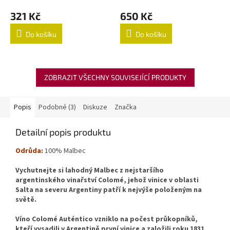
321 Kč
650 Kč
Do košíku
Do košíku
ZOBRAZIT VŠECHNY SOUVISEJÍCÍ PRODUKTY
Popis
Podobné (3)
Diskuze
Značka
Detailní popis produktu
Odrůda:
100% Malbec
Vychutnejte si lahodný Malbec z nejstaršího
argentinského vinařství Colomé, jehož vinice v oblasti
Salta na severu Argentiny patří k nejvýše položeným na
světě.
Víno Colomé Auténtico vzniklo na počest průkopníků,
kteří vysadili v Argentině první vinice a založili roku 1831