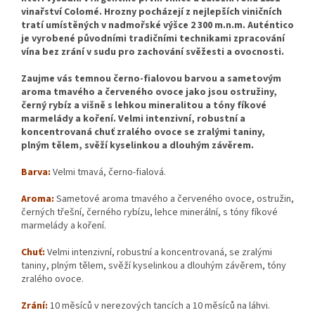
vinařství Colomé. Hrozny pocházejí z nejlepších viničních
tratí umístěných v nadmořské výšce 2 300 m.n.m. Auténtico
je vyrobené původními tradičními technikami zpracování
vína bez zrání v sudu pro zachování svěžesti a ovocnosti.
Zaujme vás temnou černo-fialovou barvou a sametovým
aroma tmavého a červeného ovoce jako jsou ostružiny,
černý rybíz a višně s lehkou mineralitou a tóny fíkové
marmelády a koření.
Velmi intenzivní, robustní a
koncentrovaná chuť zralého ovoce se zralými taniny,
plným tělem, svěží kyselinkou a dlouhým závěrem.
Barva
:
Velmi tmavá, černo-fialová.
Aroma:
Sametové aroma tmavého a červeného ovoce, ostružin,
černých třešní, černého rybízu, lehce minerální, s tóny fíkové
marmelády a koření.
Chuť
:
Velmi intenzivní, robustní a koncentrovaná, se zralými
taniny, plným tělem, svěží kyselinkou a dlouhým závěrem, tóny
zralého ovoce.
Zrání:
10 měsíců v nerezových tancích a 10 měsíců na láhvi.