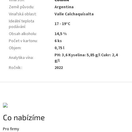
Vinařství
:
Colomé
Země původu
:
Argentina
Vinařská oblast
:
Valle Calchaquísalta
Ideální teplota
17 - 19°C
podávání
:
Obsah alkoholu
:
14,5 %
Počet v kartonu
:
6 ks
Objem
:
0,75 l
PH: 3,6 Kyselina: 5,85 g/l Cukr: 2,4
Analytika vína
:
g/l
Ročník:
:
2022
Z
á
p
a
t
Co nabízíme
í
Pro firmy