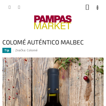
Přejít
NÁKUP
na
obsah
KOŠÍK
COLOMÉ AUTÉNTICO MALBEC
Značka:
Colomé
Tip