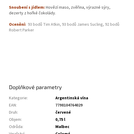
Snoubení s
jídlem:
Hovězí maso, zvěřina, výrazné sýry,
dezerty z hořké čokolády.
Ocenění:
93 bodů Tim Atkin, 93 bodů James Sucling, 92 bodů
Robert Parker
Doplňkové parametry
Kategorie
:
Argentinská vína
EAN
:
7798104764029
Druh
:
červené
Objem
:
0,75 l
Odrůda
:
Malbec