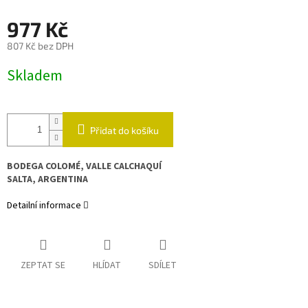
977 Kč
807 Kč bez DPH
Měrná
Skladem
cena:
Přidat do košíku
BODEGA COLOMÉ, VALLE CALCHAQUÍ
SALTA, ARGENTINA
Detailní informace
ZEPTAT SE
HLÍDAT
SDÍLET