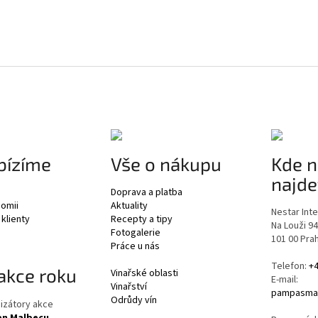
bízíme
Vše o nákupu
Kde n
najde
Doprava a platba
nomii
Aktuality
Nestar Inter
 klienty
Recepty a tipy
Na Louži 9
Fotogalerie
101 00 Pra
Práce u nás
Telefon:
+4
akce roku
Vinařské oblasti
E-mail:
Vinařství
pampasmar
Odrůdy vín
izátory akce
en Malbecu
.