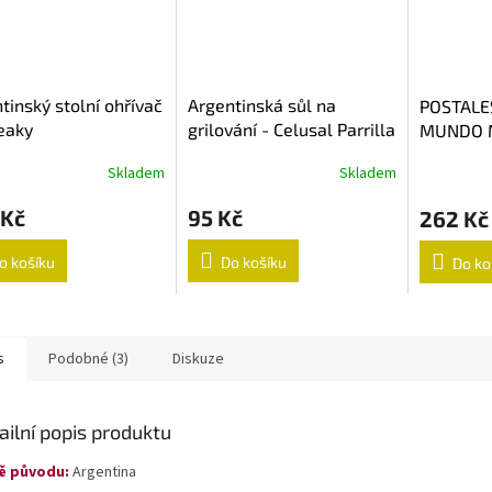
tinský stolní ohřívač
Argentinská sůl na
POSTALES
eaky
grilování - Celusal Parrilla
MUNDO 
1kg
Skladem
Skladem
 Kč
95 Kč
262 Kč
o košíku
Do košíku
Do ko
s
Podobné (3)
Diskuze
ailní popis produktu
ě původu:
Argentina