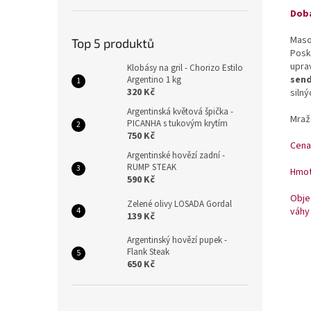
Doba
Maso 
Top 5 produktů
Posk
upra
Klobásy na gril - Chorizo Estilo
send
Argentino 1 kg
320 Kč
silný
Argentinská květová špička -
Mraž
PICANHA s tukovým krytím
750 Kč
Cena
Argentinské hovězí zadní -
RUMP STEAK
Hmotn
590 Kč
Obje
Zelené olivy LOSADA Gordal
váhy 
139 Kč
Argentinský hovězí pupek -
Flank Steak
650 Kč