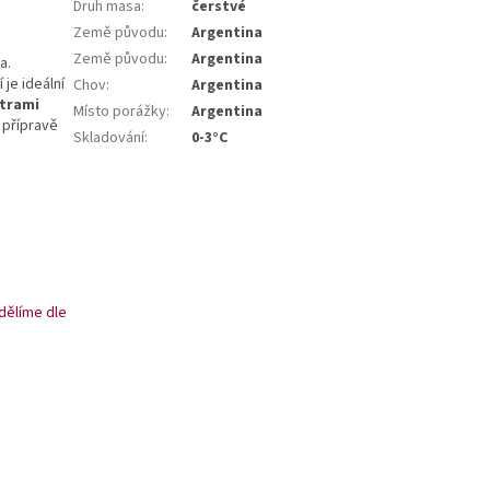
Druh masa
:
čerstvé
Země původu
:
Argentina
Země původu
:
Argentina
a.
 je ideální
Chov
:
Argentina
trami
Místo porážky
:
Argentina
k
přípravě
Skladování
:
0-3°C
sdělíme dle