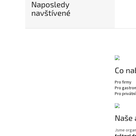
Naposledy
navštívené
Z
á
p
a
t
í
Co na
Pro firmy
Pro gastro
Pro privátní
Naše 
Jsme organ
Světový d