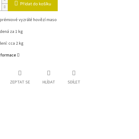
Přidat do košíku
prémiové vyzrálé hovězí maso
dená za 1 kg
lení: cca 2 kg
informace
ZEPTAT SE
HLÍDAT
SDÍLET