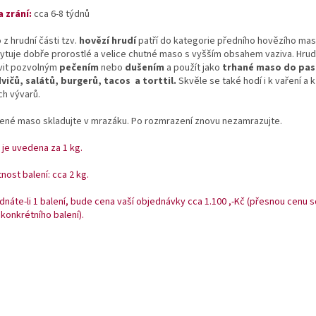
 zrání:
cca 6-8 týdnů
z hrudní části tzv.
hovězí hrudí
patří do kategorie předního hovězího mas
ytuje dobře prorostlé a velice chutné maso s vyšším obsahem vaziva.
Hrudí
vit pozvolným
pečením
nebo
dušením
a použít jako
trhané maso do pas
vičů, salátů, burgerů, tacos a torttil.
Skvěle se také hodí i k vaření a 
ch vývarů.
ené maso skladujte v mrazáku. Po rozmrazení znovu nezamrazujte.
 je uvedena za 1 kg.
ost balení: cca 2 kg.
dnáte-li 1 balení, bude cena vaší objednávky cca 1.100 ,-Kč (přesnou cenu 
konkrétního balení).