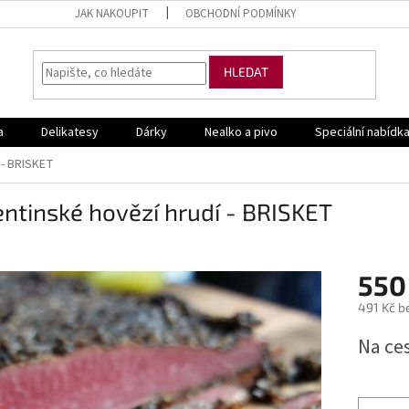
JAK NAKOUPIT
OBCHODNÍ PODMÍNKY
HLEDAT
a
Delikatesy
Dárky
Nealko a pivo
Speciální nabídk
 - BRISKET
ntinské hovězí hrudí - BRISKET
550
491 Kč b
Měrná
Na ce
cena: