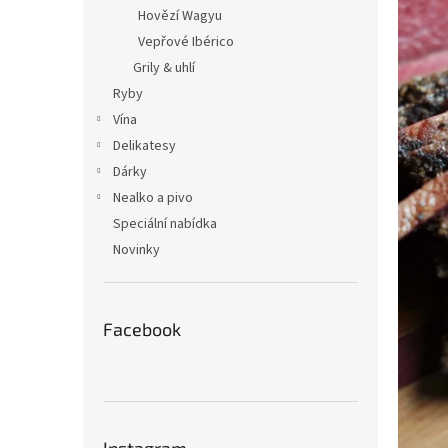
n
Hovězí Wagyu
e
Vepřové Ibérico
l
Grily & uhlí
Ryby
Vína
Delikatesy
Dárky
Nealko a pivo
Speciální nabídka
Novinky
Facebook