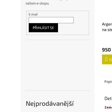
našem e-shopu.
E-mail
Argen
PŘIHLÁSIT SE
na st
950
D
Popi
Det
Nejprodávanější
Zem