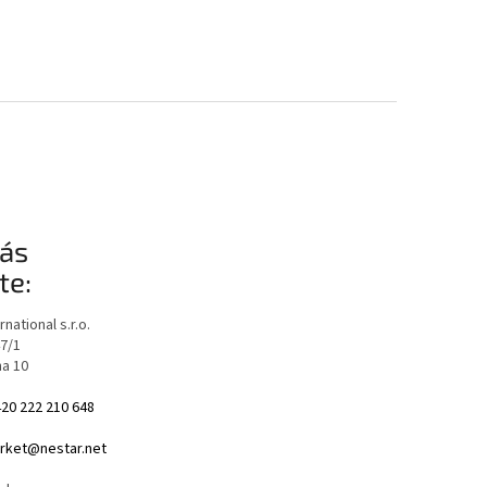
ás
te:
national s.r.o.
47/1
ha 10
20 222 210 648
ket@nestar.net