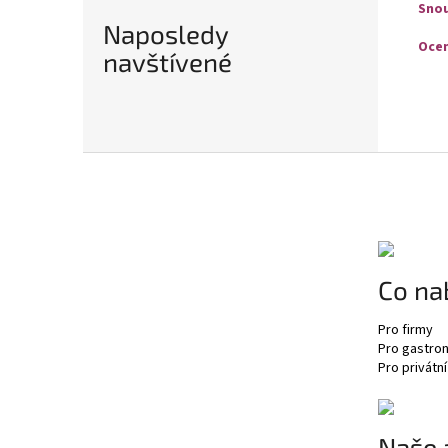
Snou
Naposledy
Ocen
navštívené
Z
á
p
a
t
í
Co na
Pro firmy
Pro gastro
Pro privátní
Naše 