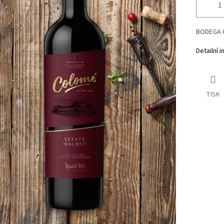
BODEGA C
Detailní 
TISK