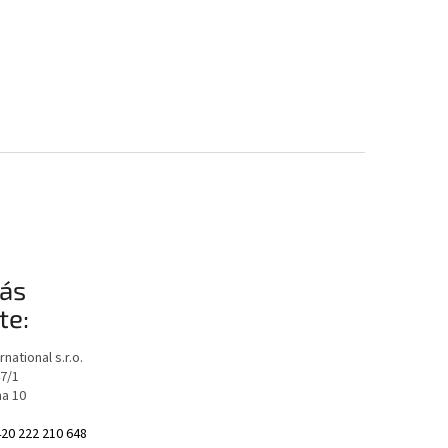
ás
te:
national s.r.o.
47/1
ha 10
20 222 210 648