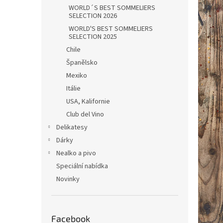
n
WORLD´S BEST SOMMELIERS
e
SELECTION 2026
l
WORLD'S BEST SOMMELIERS
SELECTION 2025
Chile
Španělsko
Mexiko
Itálie
USA, Kalifornie
Club del Vino
Delikatesy
Dárky
Nealko a pivo
Speciální nabídka
Novinky
Facebook