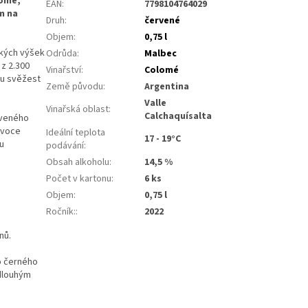
lomé,
EAN
:
7798104764029
m na
Druh
:
červené
Objem
:
0,75 l
ských výšek
Odrůda
:
Malbec
 z 2.300
Vinařství
:
Colomé
nu svěžest
Země původu
:
Argentina
Valle
Vinařská oblast
:
Calchaquísalta
rveného
ovoce
Ideální teplota
17 - 19°C
u
podávání
:
Obsah alkoholu
:
14,5 %
Počet v kartonu
:
6 ks
Objem
:
0,75 l
Ročník:
:
2022
nů.
ho černého
dlouhým