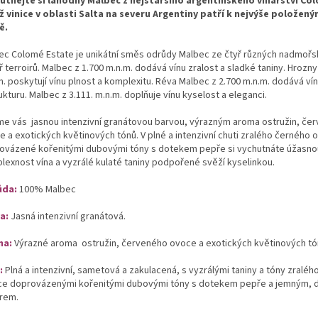
utnejte si lahodný Malbec z nejstaršího argentinského vinařství Co
ž vinice v oblasti Salta na severu Argentiny patří k nejvýše položený
ě.
ec Colomé Estate je unikátní směs odrůdy Malbec ze čtyř různých nadmoř
ř terroirů. Malbec z 1.700 m.n.m. dodává vínu zralost a sladké taniny. Hrozny
m. poskytují vínu plnost a komplexitu. Réva Malbec z 2.700 m.n.m. dodává ví
ukturu. Malbec z 3.111. m.n.m. doplňuje vínu kyselost a eleganci.
me vás
jasnou intenzivní granátovou barvou, výrazným aroma ostružin, če
e a exotických květinových tónů. V plné a intenzivní chuti zralého černého 
ovázené kořenitými dubovými tóny s dotekem pepře si vychutnáte úžasno
lexnost vína a vyzrálé kulaté taniny podpořené svěží kyselinkou.
ůda:
100% Malbec
va
:
Jasná intenzivní
granátová.
ma:
Výrazné aroma
ostružin, červeného ovoce a exotických květinových tó
:
Plná a intenzivní, sametová a zakulacená, s vyzrálými taniny a tóny zralé
ce
doprovázenými kořenitými dubovými tóny s dotekem pepře a jemným, 
ěrem.