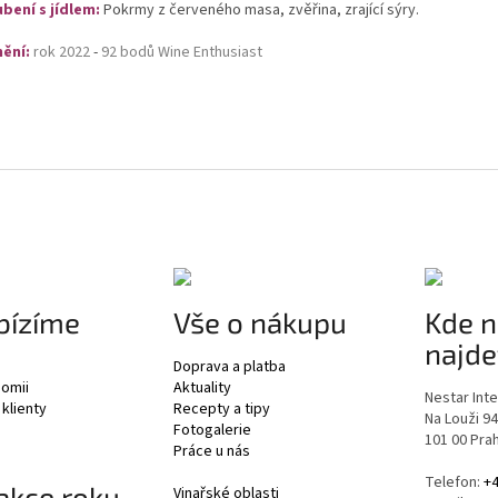
bení s
jídlem:
Pokrmy z červeného masa, zvěřina, zrající sýry.
ění:
rok 2022
-
92 bodů Wine Enthusiast
bízíme
Vše o nákupu
Kde n
najde
Doprava a platba
nomii
Aktuality
Nestar Inter
 klienty
Recepty a tipy
Na Louži 9
Fotogalerie
101 00 Pra
Práce u nás
Telefon:
+4
akce roku
Vinařské oblasti