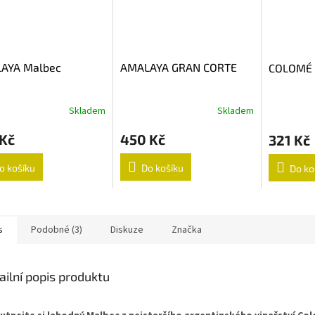
AYA Malbec
AMALAYA GRAN CORTE
COLOMÉ 
Skladem
Skladem
 Kč
450 Kč
321 Kč
o košíku
Do košíku
Do ko
s
Podobné (3)
Diskuze
Značka
ailní popis produktu