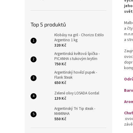
Vych
jeho
svět
Malb
Top 5 produktů
a čty
m.n.
Klobásy na gril - Chorizo Estilo
a str
Argentino 1 kg
320 Kč
Zauj
Argentinská květová špička -
ovoc
PICANHA s tukovým krytím
dopr
750 Kč
komp
Argentinský hovězí pupek -
Flank Steak
Odr
650 Kč
Bar
Zelené olivy LOSADA Gordal
139 Kč
Aro
Argentinský Tri Tip steak -
Chuť
MAMINHA
ovo
550 Kč
záv