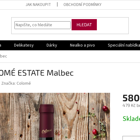
JAK NAKOUPIT
OBCHODNÍ PODMÍNKY
HLEDAT
a
Delikatesy
Dárky
Nealko a pivo
Speciální nabídk
lbec
OMÉ ESTATE Malbec
Značka:
Colomé
580
479 Kč b
Měrná
Skla
cena: