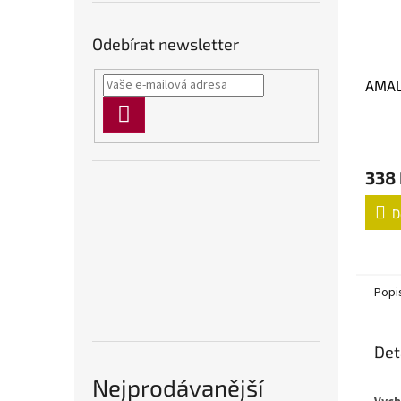
Odebírat newsletter
AMAL
PŘIHLÁSIT
SE
338
D
Popi
Det
Nejprodávanější